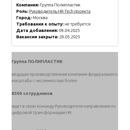
Компания:
Группа Полипластик
Роль:
Руководитель HR-Tech проекта
Город:
Москва
Требования к опыту:
не требуется
Дата добавления:
09.04.2025
Вакансия закрыта:
28.05.2025
Группа ПОЛИПЛАСТИК
ведущая производственная компания федерального
масштаба с численностью более
8500 сотрудников
ищет в свою команду Руководителя направления по
цифровой трансформации HR.