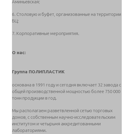
Аминьевская;
6. Столовую и буфет, организованные на территории
БЦ;
7. Корпоративные мероприятия.
О нас:
Группа ПОЛИПЛАСТИК
основана в 1991 году и сегодня включает 32 завода с
общей производственной мощностью более 750 000
тонн продукции в год.
Мы располагаем разветвленной сетью торговых
домов, c собственным научно-исследовательским
институтом и четырьмя аккредитованными
лабораториями.