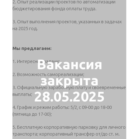
2. Опыт реализации проектов по автоматизации
бюджетирования фонда оплаты труда.
3. Опыт выполнения проектов, указанных в задачах
на 2025 год.
Мы предлагаем:
Вакансия
1. Интересные задачи;
2. Возможность самореализации;
закрыта
3. Официальную заработную плату и своевременные
28.05.2025
выплаты;
4. График и режим работы: 5/2, c 09-00 до 18-00
(пятница до 17-00);
5. Бесплатную корпоративную парковку для личного
транспорта; корпоративный трансфер от/до ст. м.