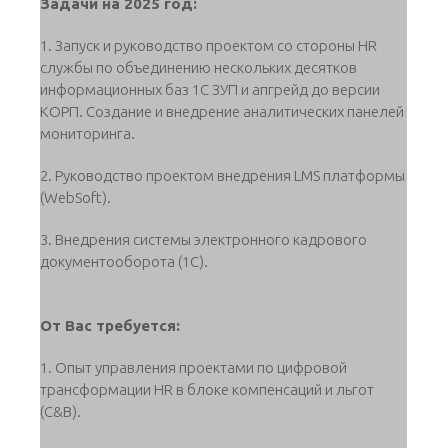
Задачи на 2025 год:
1. Запуск и руководство проектом со стороны HR
службы по объединению нескольких десятков
информационных баз 1С ЗУП и апгрейд до версии
КОРП. Создание и внедрение аналитических панелей
мониторинга.
2. Руководство проектом внедрения LMS платформы
(WebSoft).
3. Внедрения системы электронного кадрового
документооборота (1С).
От Вас требуется:
1. Опыт управления проектами по цифровой
трансформации HR в блоке компенсаций и льгот
(C&B).