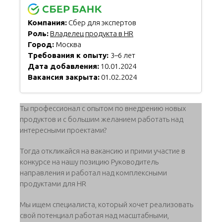
Компания:
Сбер для экспертов
Роль:
Владелец продукта в HR
Город:
Москва
Требования к опыту:
3–6 лет
Дата добавления:
10.01.2024
Вакансия закрыта:
01.02.2024
Ты профессионал с опытом по внедрению новых
продуктов и с большим желанием работать над
интересными проектами?
Тогда откликайся на вакансию и прими участие в
конкурсе на нашу позицию Руководитель
направления и работал над комплексными
продуктами для HR
Мы ищем специалиста, который хочет реализовать
свой потенциал работая над масштабными,