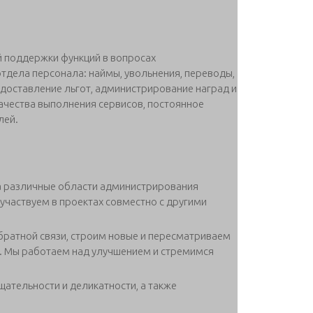
 поддержки функций в вопросах
тдела персонала: наймы, увольнения, переводы,
едоставление льгот, администрирование наград и
ачества выполнения сервисов, постоянное
лей.
за различные области администрирования
участвуем в проектах совместно с другими
ратной связи, строим новые и пересматриваем
а. Мы работаем над улучшением и стремимся
ательности и деликатности, а также