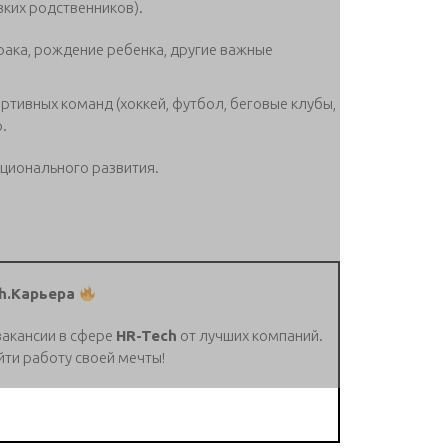
ких родственников).
рака, рождение ребенка, другие важные
ртивных команд (хоккей, футбол, беговые клубы,
.
ционального развития.
h.Карьера
вакансии в сфере
HR-Tech
от лучших компаний.
йти работу своей мечты!