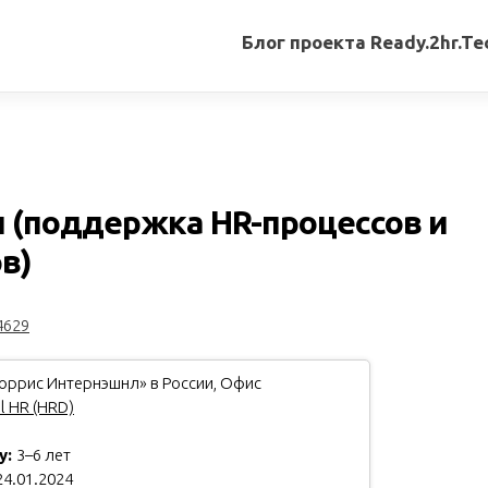
Блог проекта Ready.2hr.Te
Все
записи
Переводы
статей
 (поддержка HR-процессов и
Авторские
в)
материалы
Книги
4629
ррис Интернэшнл» в России, Офис
l HR (HRD)
у:
3–6 лет
4.01.2024