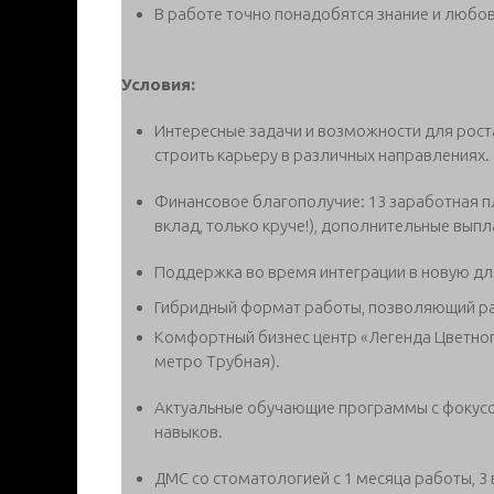
В работе точно понадобятся знание и любовь
Условия:
Интересные задачи и возможности для роста
строить карьеру в различных направлениях.
Финансовое благополучие: 13 заработная п
вклад, только круче!), дополнительные выпл
Поддержка во время интеграции в новую дл
Гибридный формат работы, позволяющий раб
Комфортный бизнес центр «Легенда Цветного
метро Трубная).
Актуальные обучающие программы с фокусо
навыков.
ДМС со стоматологией с 1 месяца работы, 3