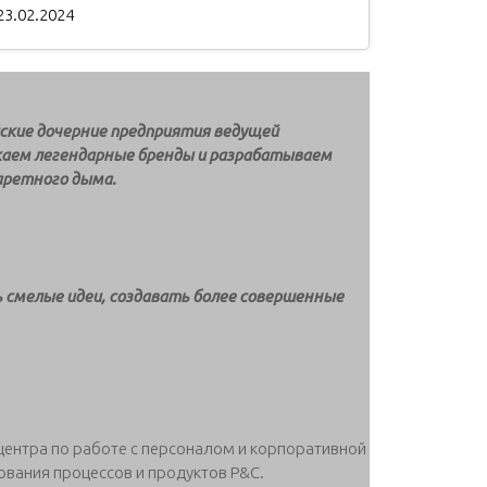
23.02.2024
ские дочерние предприятия ведущей
аем легендарные бренды и разрабатываем
аретного дыма.
ь смелые идеи, создавать более совершенные
центра по работе с персоналом и корпоративной
ования процессов и продуктов P&C.