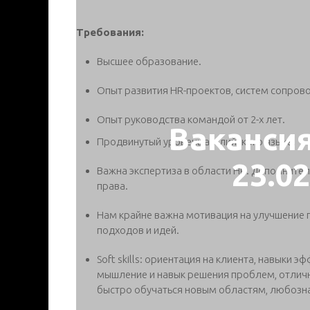
Требования:
Высшее образование.
Опыт развития HR-проектов, систем сопров
Опыт руководства командой от 2-х лет.
Ваканси
Продвинутый уровень английского языка.
23.0
Важна экспертиза в области HR. Дополните
права.
Нам крайне важна мотивация на улучшение п
подходов и идей.
Soft skills: ориентация на клиента, навыки 
мышление и навык решения проблем, отлич
быстро обучаться новым областям, любозна