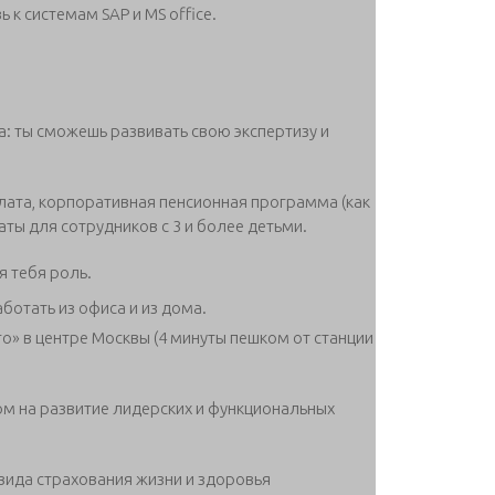
 к системам SAP и MS office.
: ты сможешь развивать свою экспертизу и
лата, корпоративная пенсионная программа (как
аты для сотрудников с 3 и более детьми.
я тебя роль.
отать из офиса и из дома.
» в центре Москвы (4 минуты пешком от станции
м на развитие лидерских и функциональных
 вида страхования жизни и здоровья