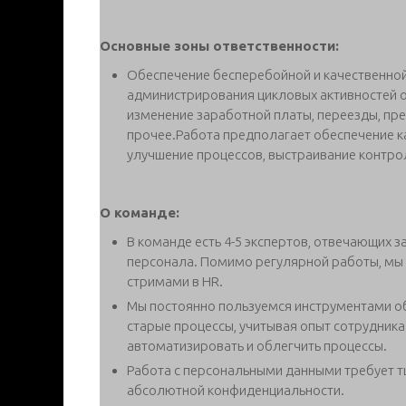
Основные зоны ответственности:
Обеспечение бесперебойной и качественной
администрирования цикловых активностей о
изменение заработной платы, переезды, пр
прочее.Работа предполагает обеспечение к
улучшение процессов, выстраивание контро
О команде:
В команде есть 4-5 экспертов, отвечающих 
персонала. Помимо регулярной работы, мы 
стримами в HR.
Мы постоянно пользуемся инструментами об
старые процессы, учитывая опыт сотрудник
автоматизировать и облегчить процессы.
Работа с персональными данными требует тщ
абсолютной конфиденциальности.