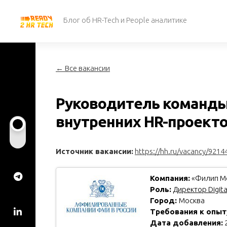
Перейти
к
Блог об HR-Tech и People аналитике
содержанию
← Все вакансии
Руководитель команды
внутренних HR-проекто
Источник вакансии:
https://hh.ru/vacancy/9214
Компания:
«Филип Мо
Роль:
Директор Digita
Город:
Москва
Требования к опыт
Дата добавления:
2