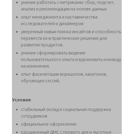
умение работать с метриками: сбор, подсчет,
анализ и рекомендации на основе данных
опыт менеджмента и наставничества
исследователей и дизайнеров
уверенный навык поиска инсайтов и способность
перевести их в практические решения для
развития продуктов.
умение сформировать видение
пользовательского опыта и вдохновить команду
на изменения.
опыт фасилитации воркшопов, хакатонов,
обучающих сессий.
Условия
стабильный оклад и социальная поддержка
сотрудников
официальное оформление
расширенный ДМС с первого дня и льготное