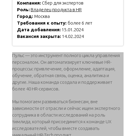
Компания:
Сбер для экспертов
Роль:
Владелец продукта в HR
Город:
Москва
Требования к опыту:
более 6 лет
Дата добавления:
15.01.2024
Вакансия закрыта:
14.02.2024
Пульс — это инструмент полного цикла управления
персоналом. Он автоматизирует ключевые HR-
процессы: привлечение, оформление, адаптация,
обучение, обратная связь, оценка, аналитика и
другие. Наша команда создала и поддерживает
более 40 HR-cервисов.
Мы помогаем развиваться бизнесам, вне
зависимости от отрасли и сейчас ищем экспертного
сотрудника в области исследований на роль
тимлида, который присоединится к команде UX
исследователей, чтобы вместе создавать
уникальный HR-Tech продукт.