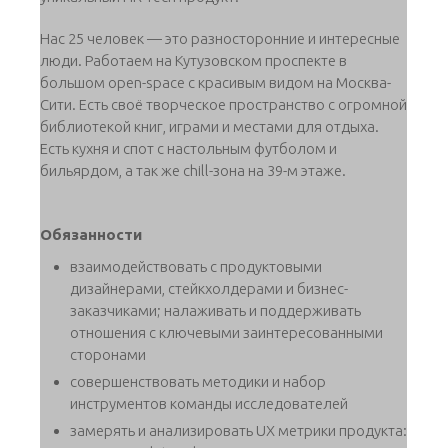
Нас 25 человек — это разносторонние и интересные
люди. Работаем на Кутузовском проспекте в
большом open-space с красивым видом на Москва-
Сити. Есть своё творческое пространство с огромной
библиотекой книг, играми и местами для отдыха.
Есть кухня и спот с настольным футболом и
бильярдом, а так же chill-зона на 39-м этаже.
Обязанности
взаимодействовать с продуктовыми
дизайнерами, стейкхолдерами и бизнес-
заказчиками; налаживать и поддерживать
отношения с ключевыми заинтересованными
сторонами
совершенствовать методики и набор
инструментов команды исследователей
замерять и анализировать UX метрики продукта: