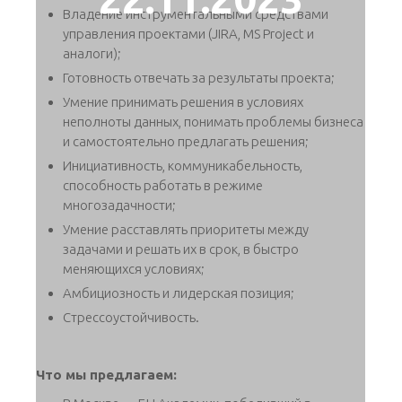
Владение инструментальными средствами
управления проектами (JIRA, MS Project и
аналоги);
Готовность отвечать за результаты проекта;
Умение принимать решения в условиях
неполноты данных, понимать проблемы бизнеса
и самостоятельно предлагать решения;
Инициативность, коммуникабельность,
способность работать в режиме
многозадачности;
Умение расставлять приоритеты между
задачами и решать их в срок, в быстро
меняющихся условиях;
Амбициозность и лидерская позиция;
Стрессоустойчивость.
Что мы предлагаем: