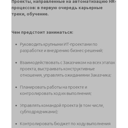
Проекты, направленные на автоматизацию HR-
процессов: в первую очередь карьерные
треки, обучение.
Чем предстоит заниматься:
Руководить крупными ИТ-проектами по
разработке и внедрению бизнес-решений;
Взаимодействовать с Заказчиком на всех этапах
проекта, выстраивать конструктивные
отношения, управлять ожиданиями Заказчика;
Планировать работы на проекте и
контролировать ход их выполнения;
Управлять командой проекта (в том числе,
субподрядчиками);
Контролировать бюджет по ходу выполнения