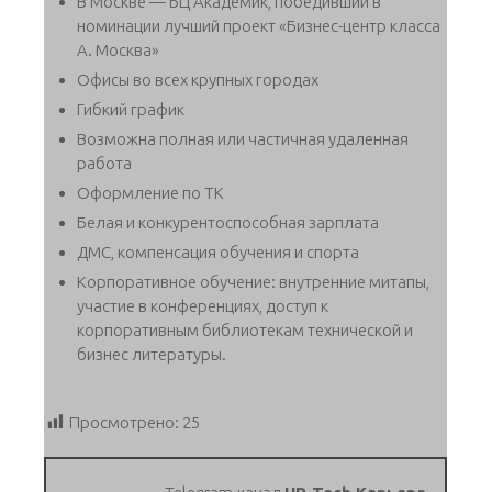
В Москве — БЦ Академик, победивший в
номинации лучший проект «Бизнес-центр класса
А. Москва»
Офисы во всех крупных городах
Гибкий график
Возможна полная или частичная удаленная
работа
Оформление по ТК
Белая и конкурентоспособная зарплата
ДМС, компенсация обучения и спорта
Корпоративное обучение: внутренние митапы,
участие в конференциях, доступ к
корпоративным библиотекам технической и
бизнес литературы.
Просмотрено:
25