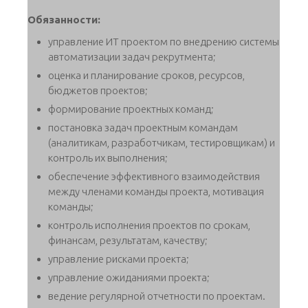
Обязанности:
управление ИТ проектом по внедрению системы
автоматизации задач рекрутмента;
оценка и планирование сроков, ресурсов,
бюджетов проектов;
формирование проектных команд;
постановка задач проектным командам
(аналитикам, разработчикам, тестировщикам) и
контроль их выполнения;
обеспечение эффективного взаимодействия
между членами команды проекта, мотивация
команды;
контроль исполнения проектов по срокам,
финансам, результатам, качеству;
управление рисками проекта;
управление ожиданиями проекта;
ведение регулярной отчетности по проектам.