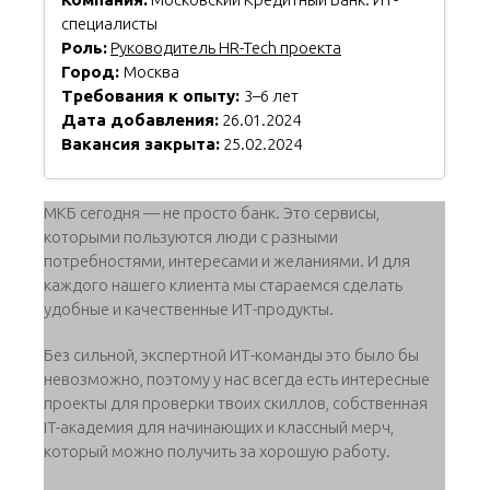
специалисты
Роль:
Руководитель HR-Tech проекта
Город:
Москва
Требования к опыту:
3–6 лет
Дата добавления:
26.01.2024
Вакансия закрыта:
25.02.2024
МКБ сегодня — не просто банк. Это сервисы,
которыми пользуются люди с разными
потребностями, интересами и желаниями. И для
каждого нашего клиента мы стараемся сделать
удобные и качественные ИТ-продукты.
Без сильной, экспертной ИТ-команды это было бы
невозможно, поэтому у нас всегда есть интересные
проекты для проверки твоих скиллов, собственная
IT-академия для начинающих и классный мерч,
который можно получить за хорошую работу.