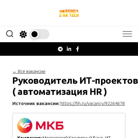
Перейти
к
содержанию
← Все вакансии
Руководитель ИТ-проектов
( автоматизация HR )
Источник вакансии:
https://hh.ru/vacancy/92264678
Компания:
Московский Кредитный Банк. ИТ-