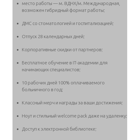
место работы — м. ВДНХ/м. Международная,
возможен гибридный формат работы;
ДМС со стоматологией и госпитализацией;
Отпуск 28 календарных дней;
Корпоративные скидки от партнеров;
Бесплатное обучение в IT-академии для
начинающих специалистов;
10 рабочих дней 100% оплачиваемого
больничного в год;
Классный мерч и награды за ваши достижения;
Ноут и стильный welcome pack даже на удаленку;
Доступ к электронной библиотеке;