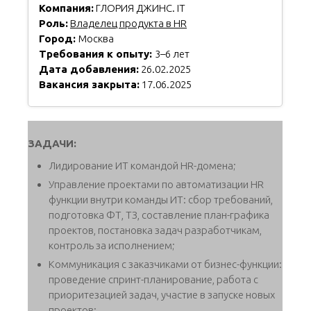
Компания:
ГЛОРИЯ ДЖИНС. IT
Роль:
Владелец продукта в HR
Город:
Москва
Требования к опыту:
3–6 лет
Дата добавления:
26.02.2025
Вакансия закрыта:
17.06.2025
ЗАДАЧИ:
Лидирование ИТ командой HR-домена;
Управление проектами по автоматизации HR
функции внутри команды ИТ: сбор требований,
подготовка ФТ, ТЗ, составление план-графика
проектов, постановка задач разработчикам,
контроль за исполнением;
Коммуникация с заказчиками от бизнес-функции:
проведение спринт-планирование, работа с
приоритезацией задач, участие в запуске новых
проектов;