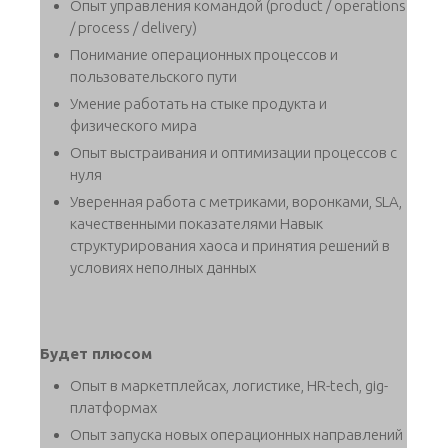
Опыт управления командой (product / operations
/ process / delivery)
Понимание операционных процессов и
пользовательского пути
Умение работать на стыке продукта и
физического мира
Опыт выстраивания и оптимизации процессов с
нуля
Уверенная работа с метриками, воронками, SLA,
качественными показателями Навык
структурирования хаоса и принятия решений в
условиях неполных данных
Будет плюсом
Опыт в маркетплейсах, логистике, HR-tech, gig-
платформах
Опыт запуска новых операционных направлений