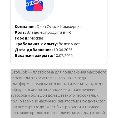
Компания:
Ozon Офис и Коммерция
Роль:
Владелец продукта в HR
Город:
Москва
Требования к опыту:
более 6 лет
Дата добавления:
10.06.2026
Вакансия закрыта:
10.07.2026
Ozon Job — платформа для привлечения массового
персонала в экосистеме Ozon. За 1,5 года
платформа помогла полностью изменить подход к
найму персонала на складах — от привлечения
аутсорса и большой доли штатного персонала, к
полной замене частичной занятостью Продукт Ozon
Job все еще продолжает быстро расти и текущее
состояние предполагает наличие команды, готовой