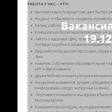
РАБОТА У НАС – ЭТО:
Высокая скорость процессов: дает быстро ув
Ресурсы: чтобы вместе создавать лучший пр
Ваканси
Баланс работы и личной жизни: гибридный 
Конкурентная белая зарплата в рынке: обсу
19.1
Забота о здоровье: ДМС, телемедицина, конс
поездках за рубеж и скидки на медицинскую
Широкий спектр дисконт-программ: скидки и
Лиги
Развитие: собственная образовательная пла
soft и digital навыков
Дружелюбная сильная культура и насыщенн
Экспертное комьюнити: лучшие сотрудники
конференциях и ведут экспертные колонки
Спортивное комьюнити: мы играем в баскетбо
веломарафонах
Комьюнити волонтеров: мы поддерживаем 