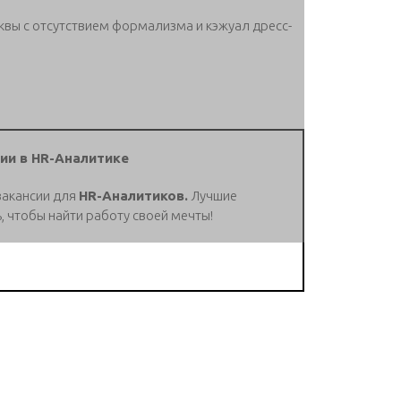
квы с отсутствием формализма и кэжуал дресс-
ии в HR-Аналитике
вакансии для
HR-Аналитиков.
Лучшие
, чтобы найти работу своей мечты!