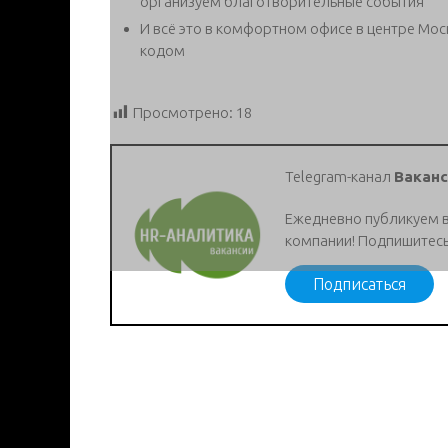
организуем благотворительные события
И всё это в комфортном офисе в центре Мос
кодом
Просмотрено:
18
Telegram-канал
Ваканс
Ежедневно публикуем 
компании! Подпишитесь
Подписаться