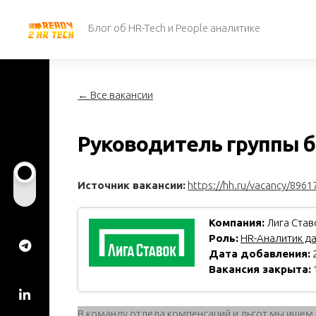
Перейти
к
Блог об HR-Tech и People аналитике
содержанию
← Все вакансии
Руководитель группы
Источник вакансии:
https://hh.ru/vacancy/8961
Компания:
Лига Став
Роль:
HR-Аналитик д
Дата добавления:
2
Вакансия закрыта:
В команду отдела компенсаций и льгот мы ище