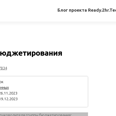
Блог проекта Ready.2hr.Te
Все
записи
Переводы
статей
 бюджетирования
Авторские
материалы
7834
Книги
ок
анных
6.11.2023
19.12.2023
м руководителя группы бюджетирования: