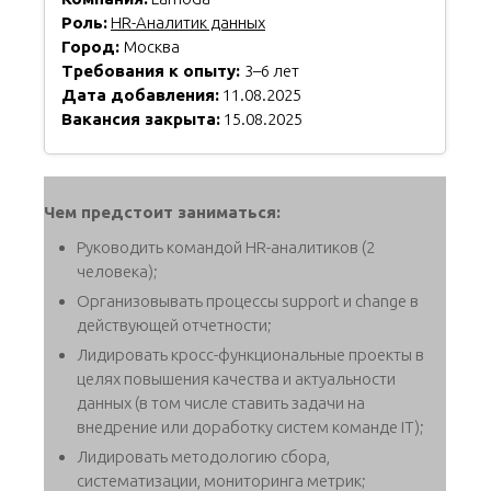
Роль:
HR-Аналитик данных
Город:
Москва
Требования к опыту:
3–6 лет
Дата добавления:
11.08.2025
Вакансия закрыта:
15.08.2025
Чем предстоит заниматься:
Руководить командой HR-аналитиков (2
человека);
Организовывать процессы support и change в
действующей отчетности;
Лидировать кросс-функциональные проекты в
целях повышения качества и актуальности
данных (в том числе ставить задачи на
внедрение или доработку систем команде IT);
Лидировать методологию сбора,
систематизации, мониторинга метрик;