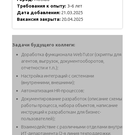
Требования к опыту:
3–6 лет
Дата добавления:
21.03.2025
Вакансия закрыта:
20.04.2025
Задачи будущего коллеги:
Доработка функционала WebTutor (скрипты для
агентов, выгрузок, документооборотов,
отчетности и т.п.);
Настройка интеграций с системами
(внутренними, внешними);
Автоматизация HR-процессов;
Документирование разработок (описание схемы
работы процесса, набора объектов, написание
инструкций к разработкам для бизнес-
пользователей);
Взаимодействие с различными отделами внутри
ИТ-департамента (2-я линия техподдержки,