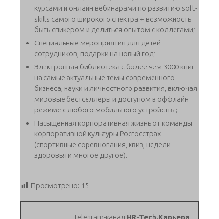
курсами и онлайн вебинарами по развитию soft-
skills самого широкого спектра + возможность
быть спикером и делиться опытом с коллегами;
Специальные мероприятия для детей
сотрудников, подарки на новый год;
Электронная библиотека с более чем 3000 книг
на самые актуальные темы современного
бизнеса, науки и личностного развития, включая
мировые бестселлеры и доступом в оффлайн
режиме с любого мобильного устройства;
Насыщенная корпоративная жизнь от команды
корпоративной культуры Росгосстрах
(спортивные соревнования, квиз, недели
здоровья и многое другое).
Просмотрено:
15
Telegram-канал
HR-Tech.Карьера