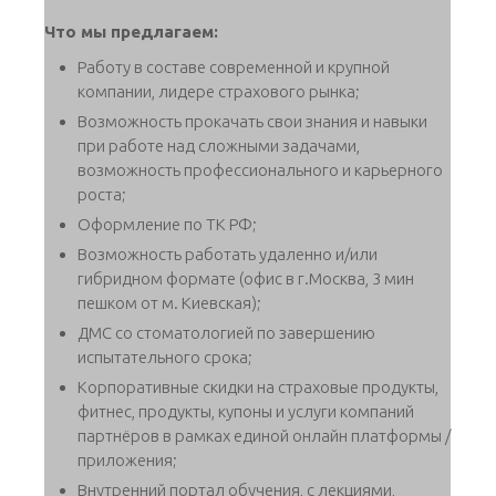
Что мы предлагаем:
Работу в составе современной и крупной
компании, лидере страхового рынка;
Возможность прокачать свои знания и навыки
при работе над сложными задачами,
возможность профессионального и карьерного
роста;
Оформление по ТК РФ;
Возможность работать удаленно и/или
гибридном формате (офис в г.Москва, 3 мин
пешком от м. Киевская);
ДМС со стоматологией по завершению
испытательного срока;
Корпоративные скидки на страховые продукты,
фитнес, продукты, купоны и услуги компаний
партнёров в рамках единой онлайн платформы /
приложения;
Внутренний портал обучения, с лекциями,