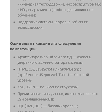
инженерная техподдержка, инфраструктура, ИБ)
и HR-департамента (подбор, дистанционное
обучение);
Поддержка системы на уровне 3ей линии
техподдержки.
Ожидаем от кандидата следующие
компетенции:
Архитектура WebTutor и его БД — уровень
уверенного администратора системы;
HTML, CSS, JavaScript или SPXML-script
(фреймворк JS для WebTutor) — базовый
уровень;
XML, JSON — понимание структуры;
Примитивные типы данных, их использование в
JS и реляционных БД;
SQL (DML, DDL) — базовый уровень;