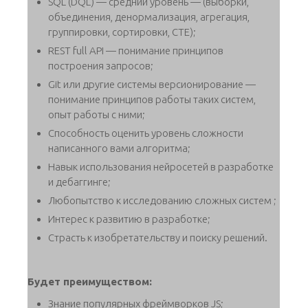
SQL (DQL) — средний уровень — (выборки,
объединения, денормализация, агрегация,
группировки, сортировки, CTE);
REST full API — понимание принципов
построения запросов;
Git или другие системы версионирование —
понимание принципов работы таких систем,
опыт работы с ними;
Способность оценить уровень сложности
написанного вами алгоритма;
Навык использования нейросетей в разработке
и дебаггинге;
Любопытство к исследованию сложных систем ;
Интерес к развитию в разработке;
Страсть к изобретательству и поиску решений.
Будет преимуществом:
Знание популярных фреймворков JS;