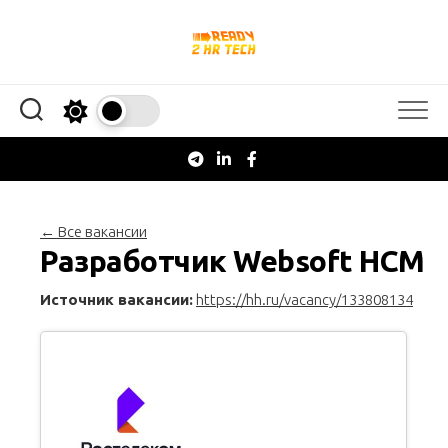
Перейти
к
содержанию
← Все вакансии
Разработчик Websoft HCM
Источник вакансии:
https://hh.ru/vacancy/133808134