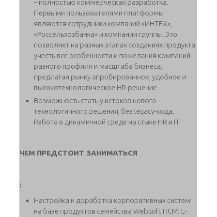
– полностью коммерческая разработка.
Первыми пользователями платформы
являются сотрудники компаний «ИНТЕХ»,
«Россельхозбанка» и компании группы. Это
позволяет на разных этапах созданиях продукта
учесть все особенности и пожелания компаний
разного профиля и масштаба бизнеса,
предлагая рынку апробированное, удобное и
высокотехнологическое HR-решение
Возможность стать у истоков нового
технологичного решения, без legacy-кода.
Работа в динамичной среде на стыке HR и IT
ЧЕМ ПРЕДСТОИТ ЗАНИМАТЬСЯ
:
Настройка и доработка корпоративных систем
на базе продуктов семейства WebSoft HCM: E-