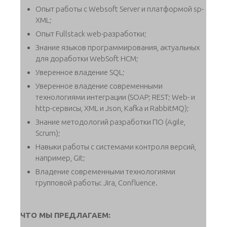
Опыт работы с Websoft Server и платформой sp-
XML;
Опыт Fullstack web-разработки;
Знание языков программирования, актуальных
для доработки WebSoft HCM;
Уверенное владение SQL;
Уверенное владение современными
технологиями интеграции (SOAP; REST; Web- и
http-сервисы, XML и Json, Kafka и RabbitMQ);
Знание методологий разработки ПО (Agile,
Scrum);
Навыки работы с системами контроля версий,
например, Git;
Владение современными технологиями
групповой работы: Jira, Confluence.
ЧТО МЫ ПРЕДЛАГАЕМ: