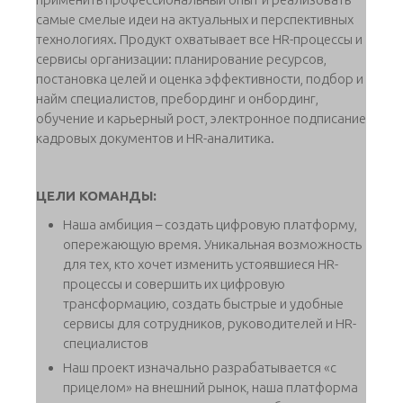
самые смелые идеи на актуальных и перспективных
технологиях. Продукт охватывает все HR-процессы и
сервисы организации: планирование ресурсов,
постановка целей и оценка эффективности, подбор и
найм специалистов, пребординг и онбординг,
обучение и карьерный рост, электронное подписание
кадровых документов и HR-аналитика.
ЦЕЛИ КОМАНДЫ:
Наша амбиция – создать цифровую платформу,
опережающую время. Уникальная возможность
для тех, кто хочет изменить устоявшиеся HR-
процессы и совершить их цифровую
трансформацию, создать быстрые и удобные
сервисы для сотрудников, руководителей и HR-
специалистов
Наш проект изначально разрабатывается «с
прицелом» на внешний рынок, наша платформа