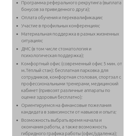
Программа реферального рекрутинга (выплата
бонусов за приведенного друга);
Оплата обучения и переквалификации;
Участие в профильных конференциях;
Материальная поддержка в разных жизненных
ситуациях;
ДМС (в том числе стоматология и
психологическая поддержка);
Комфортный офис (современный офис 5 мин. от
м.Тёплый стан): бесплатная парковка для
сотрудников, комфортная столовая, спортзал с
профессиональными тренерами, медицинский
кабинет (привозят различные аппараты по
оценке здоровья бесплатно);
Ориентируемся на финансовые пожелания
кандидата в зависимости от навыков и опыта;
Возможность выбрать время начала и
окончания работы, а также возможность
гибридного графика работы (офис/удаленка);