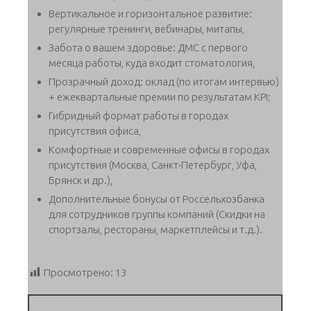
Вертикальное и горизонтальное развитие:
регулярные тренинги, вебинары, митапы,
Забота о вашем здоровье: ДМС с первого
месяца работы, куда входит стоматология,
Прозрачный доход: оклад (по итогам интервью)
+ ежеквартальные премии по результатам KPI;
Гибридный формат работы в городах
присутствия офиса,
Комфортные и современные офисы в городах
присутствия (Москва, Санкт-Петербург, Уфа,
Брянск и др.),
Дополнительные бонусы от Россельхозбанка
для сотрудников группы компаний (Скидки на
спортзалы, рестораны, маркетплейсы и т.д.).
Просмотрено:
13