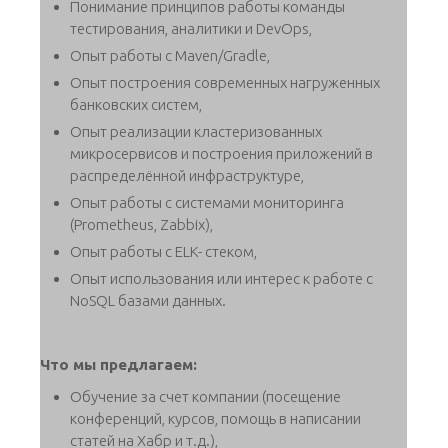
Понимание принципов работы команды
тестирования, аналитики и DevOps,
Опыт работы с Maven/Gradle,
Опыт построения современных нагруженных
банковских систем,
Опыт реализации кластеризованных
микросервисов и построения приложений в
распределённой инфраструктуре,
Опыт работы с системами мониторинга
(Prometheus, Zabbix),
Опыт работы с ELK- стеком,
Опыт использования или интерес к работе с
NoSQL базами данных.
Что мы предлагаем:
Обучение за счет компании (посещение
конференций, курсов, помощь в написании
статей на Хабр и т.д.),