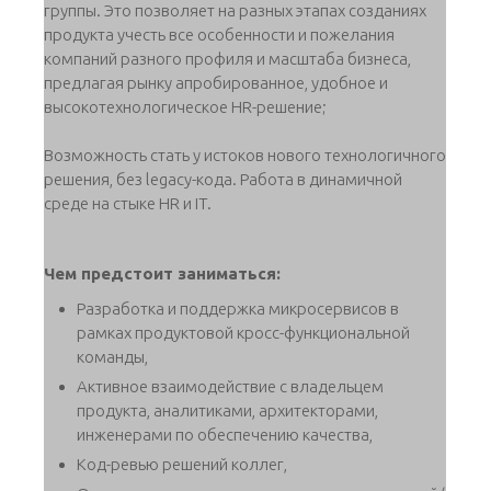
группы. Это позволяет на разных этапах созданиях
продукта учесть все особенности и пожелания
компаний разного профиля и масштаба бизнеса,
предлагая рынку апробированное, удобное и
высокотехнологическое HR-решение;
Возможность стать у истоков нового технологичного
решения, без legacy-кода. Работа в динамичной
среде на стыке HR и IT.
Чем предстоит заниматься:
​​​​​​Разработка и поддержка микросервисов в
рамках продуктовой кросс-функциональной
команды,
Активное взаимодействие с владельцем
продукта, аналитиками, архитекторами,
инженерами по обеспечению качества,
Код-ревью решений коллег,