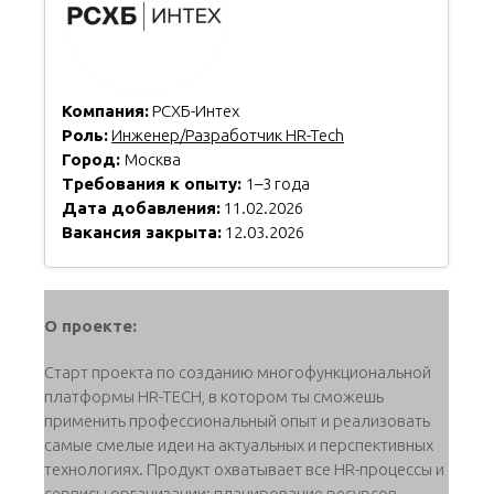
Компания:
РСХБ-Интех
Роль:
Инженер/Разработчик HR-Tech
Город:
Москва
Требования к опыту:
1–3 года
Дата добавления:
11.02.2026
Вакансия закрыта:
12.03.2026
О проекте:
Старт проекта по созданию многофункциональной
платформы HR-TECH, в котором ты сможешь
применить профессиональный опыт и реализовать
самые смелые идеи на актуальных и перспективных
технологиях. Продукт охватывает все HR-процессы и
сервисы организации: планирование ресурсов,