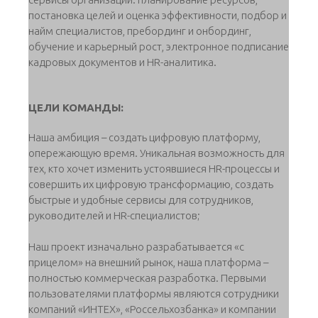
постановка целей и оценка эффективности, подбор и
найм специалистов, пребординг и онбординг,
обучение и карьерный рост, электронное подписание
кадровых документов и HR-аналитика.
ЦЕЛИ КОМАНДЫ:
Наша амбиция – создать цифровую платформу,
опережающую время. Уникальная возможность для
тех, кто хочет изменить устоявшиеся HR-процессы и
совершить их цифровую трансформацию, создать
быстрые и удобные сервисы для сотрудников,
руководителей и HR-специалистов;
Наш проект изначально разрабатывается «с
прицелом» на внешний рынок, наша платформа –
полностью коммерческая разработка. Первыми
пользователями платформы являются сотрудники
компаний «ИНТЕХ», «Россельхозбанка» и компании