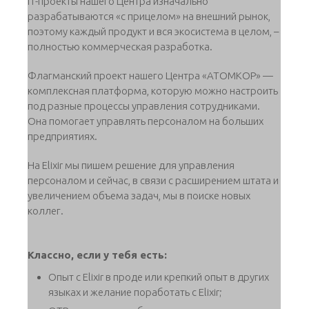
IT-проекты нашего Центра изначально
разрабатываются «с прицелом» на внешний рынок,
поэтому каждый продукт и вся экосистема в целом, –
полностью коммерческая разработка.
Флагманский проект нашего Центра «АТОМКОР» —
комплексная платформа, которую можно настроить
под разные процессы управления сотрудниками.
Она помогает управлять персоналом на больших
предприятиях.
На Elixir мы пишем решение для управления
персоналом и сейчас, в связи с расширением штата и
увеличением объема задач, мы в поиске новых
коллег.
Классно, если у тебя есть:
Опыт с Elixir в проде или крепкий опыт в других
языках и желание поработать с Elixir;