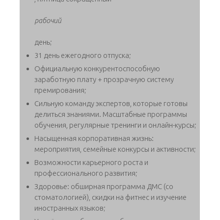
рабочий
день;
31 день ежегодного отпуска;
Официальную конкурентоспособную
заработную плату + прозрачную систему
премирования;
Сильную команду экспертов, которые готовы
делиться знаниями. Масштабные программы
обучения, регулярные тренинги и онлайн-курсы;
Насыщенная корпоративная жизнь:
мероприятия, семейные конкурсы и активности;
Возможности карьерного роста и
профессионального развития;
Здоровье: обширная программа ДМС (со
стоматологией), скидки на фитнес и изучение
иностранных языков;