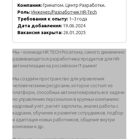
Компания:
Гринатом. Центр Разработки.
Роль:
Инженер/Разработчик HR-Tech
Требования к опыту:
1–3 года
Дата добавления:
19.06.2024
Вакансия закрыта:
26.01.2025
Мы – команда HR TECH Росатома, самого динамично
развивающегося разработчика продуктов для HR-
автоматизации на российском IT-рынке!
Мы создаём пространство для управления
человеческими ресурсами, которое состоит из
платформ, способных автоматизировать все задачи
по управлению персоналом в крупных компаниях:
кадровый учёт, расчёт зарплаты, анализ работы с
кадрами, обучение и развитие сотрудников, подбор
и адаптация новых работников, общение внутри
компании и др.