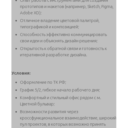
Опыт работы с инструментами для создания
прототипов и макетов (например, Sketch, Figma,
Adobe XD);
Отличное владение цветовой палитрой,
типографикой и композицией;
Способность эффективно коммуницировать
свои идеи и объяснять дизайн-решения;
Открытость к обратной связи и готовность к
итеративной разработке дизайна.
Условия:
Оформление по ТК РФ;
График 5/2, гибкое начало рабочего дня;
Комфортный и стильный офис рядом с м.
Цветной бульвар;
Возможности развития через
кроссфункциональное взаимодействие, широкий
пул проектов, в которых возможно принять