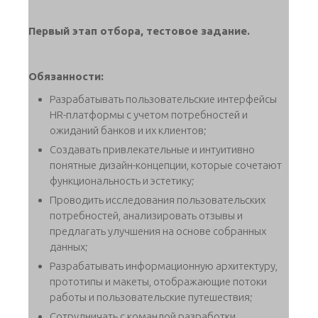
Первый этап отбора, тестовое задание.
Обязанности:
Разрабатывать пользовательские интерфейсы
HR-платформы с учетом потребностей и
ожиданий банков и их клиентов;
Создавать привлекательные и интуитивно
понятные дизайн-концепции, которые сочетают
функциональность и эстетику;
Проводить исследования пользовательских
потребностей, анализировать отзывы и
предлагать улучшения на основе собранных
данных;
Разрабатывать информационную архитектуру,
прототипы и макеты, отображающие потоки
работы и пользовательские путешествия;
Сотрудничать с командой разработки,