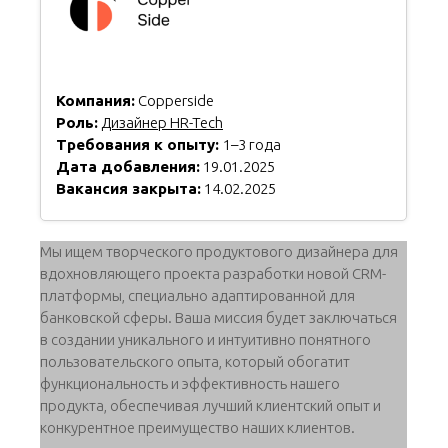
Компания:
Copperside
Роль:
Дизайнер HR-Tech
Требования к опыту:
1–3 года
Дата добавления:
19.01.2025
Вакансия закрыта:
14.02.2025
Мы ищем творческого продуктового дизайнера для
вдохновляющего проекта разработки новой CRM-
платформы, специально адаптированной для
банковской сферы. Ваша миссия будет заключаться
в создании уникального и интуитивно понятного
пользовательского опыта, который обогатит
функциональность и эффективность нашего
продукта, обеспечивая лучший клиентский опыт и
конкурентное преимущество наших клиентов.