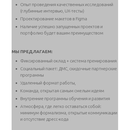
Опыт проведения качественных исследований
(глубинные интервью, UX-тесты)
Проектирование макетов в Figma
Наличие успешно запущенных проектов и
портфолио будет вашим преимуществом
МЫ ПРЕДЛАГАЕМ:
Фиксированный оклад + система премирования
Социальный пакет: ДМС, скидочные партнерские
программы
Удаленный формат работы,
Команда, открытая самым смелым идеям
Внутренние программы обучения и развития
Атмосфера, где легко оставаться собой:
минимум формализма, открытые коммуникации
и отсутствие дресс-кода