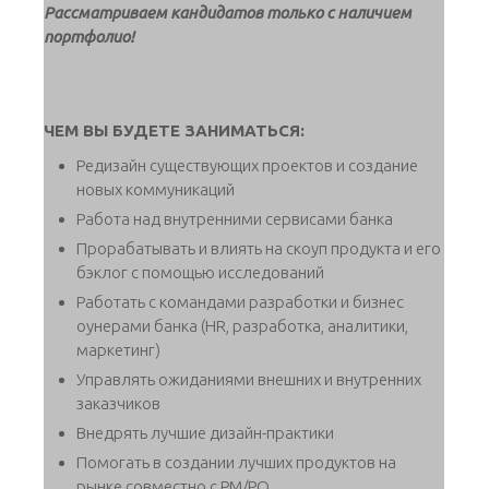
Рассматриваем кандидатов только с наличием
портфолио!
ЧЕМ ВЫ БУДЕТЕ ЗАНИМАТЬСЯ:
Редизайн существующих проектов и создание
новых коммуникаций
Работа над внутренними сервисами банка
Прорабатывать и влиять на скоуп продукта и его
бэклог с помощью исследований
Работать с командами разработки и бизнес
оунерами банка (HR, разработка, аналитики,
маркетинг)
Управлять ожиданиями внешних и внутренних
заказчиков
Внедрять лучшие дизайн-практики
Помогать в создании лучших продуктов на
рынке совместно с PM/PO