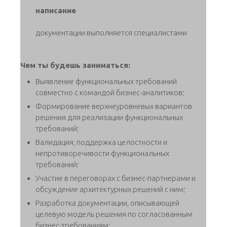
написание
документации выполняется специалистами
Чем ты будешь заниматься:
Выявление функциональных требований
совместно с командой бизнес-аналитиков;
Формирование верхнеуровневых вариантов
решения для реализации функциональных
требований;
Валидация, поддержка целостности и
непротиворечивости функциональных
требований;
Участие в переговорах с бизнес-партнерами и
обсуждение архитектурных решений с ним;
Разработка документации, описывающей
целевую модель решения по согласованным
бизнес-требованиям;