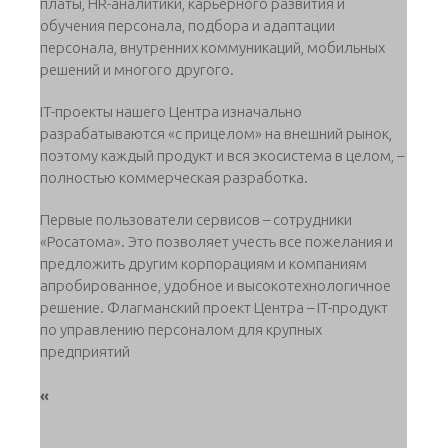
платы, HR-аналитики, карьерного развития и
обучения персонала, подбора и адаптации
персонала, внутренних коммуникаций, мобильных
решений и многого другого.
IT-проекты нашего Центра изначально
разрабатываются «с прицелом» на внешний рынок,
поэтому каждый продукт и вся экосистема в целом, –
полностью коммерческая разработка.
Первые пользователи сервисов – сотрудники
«Росатома». Это позволяет учесть все пожелания и
предложить другим корпорациям и компаниям
апробированное, удобное и высокотехнологичное
решение. Флагманский проект Центра – IT-продукт
по управлению персоналом для крупных
предприятий
«