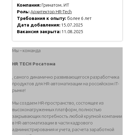
Компания:
Гринатом. ИТ
Роль:
Архитектор HR-Tech
Требования к опыту:
более 6 лет
Дата добавления:
15.07.2025
Вакансия закрыта:
11.08.2025
Мы – команда
HR TECH Росатома
, самого динамично развивающегося разработчика
продуктов для HR-автоматизации на российском IT-
рынке!
Мы создаем HR-пространство, состоящее из
высоконагруженных платформ, полностью
закрывающих потребность любой крупной компании
в HR-автоматизации в части кадрового
администрирования и учета, расчета заработной