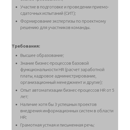
Участие в подготовке и проведении приемо-
сдаточных испытаний (СИТ);
Формирование экспертизы по проектному
решению для участников команды.
Требования:
Высшее образование;
Знание бизнес-процессов базовой
функциональности HR (расчет заработной
платы, кадровое администрирование,
организационный менеджмент и другие);
Опыт автоматизации бизнес-процессов HR от 5
лет;
Наличие хотя бы 3 успешных проектов
внедрения информационных систем в области
HR;
Грамотная устная и письменная речь;