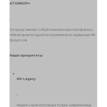
АТОМКОР»
.
Он представляет собой комплексную платформу с
гибкой архитектурой построения всех сервисных HR-
процессов.
Наши приоритеты
:
NO Legacy
:
пишем с нуля используя только современные