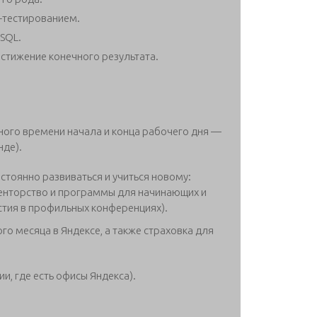
B-тестированием.
SQL.
стижение конечного результата.
нного времени начала и конца рабочего дня —
нде).
постоянно развиваться и учиться новому:
енторство и программы для начинающих и
стия в профильных конференциях).
го месяца в Яндексе, а также страховка для
и, где есть офисы Яндекса).