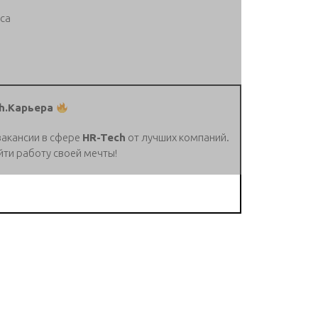
са
h.Карьера
вакансии в сфере
HR-Tech
от лучших компаний.
йти работу своей мечты!