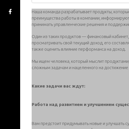
Наша команда разрабатывает продукты, которые
преимущества работы в компании, информируют
принимать управленческие решения и поддержи
Один из таких продуктов — финансовый кабинет
просматривать свой текущий доход, его составл
также оценить влияние перформанса на доход.
Мы ищем человека, который мыслит продуктами, 
сложным задачам и нацеленного на достижение 
Какие задачи вас ждут:
Работа над развитием и улучшением суще
Вам предстоит придумывать новые и улучшать с