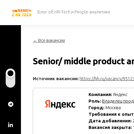
Перейти
к
Блог об HR-Tech и People аналитике
содержанию
← Все вакансии
Senior/ middle product a
Источник вакансии:
https://hh.ru/vacancy/9512
Компания:
Яндекс
Роль:
Владелец проду
Город:
Москва
Требования к опыт
Дата добавления:
2
Вакансия закрыта: