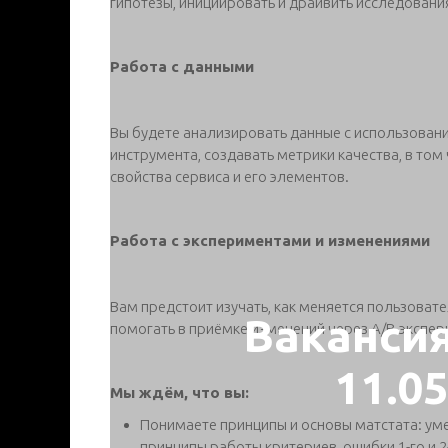
гипотезы, инициировать и драйвить исследовани
Работа с данными
Вы будете анализировать данные с использовани
инструмента, создавать метрики качества, в то
свойства сервиса и его элементов.
Работа с экспериментами и изменениями
Вам предстоит изучать, как меняется пользоват
Ваканси
помогать в приёмке изменений через A/B-экспер
11.0
Мы ждём, что вы:
Понимаете принципы и основы матстата: уме
принципы работы критериев, ошибки 1-го и 2