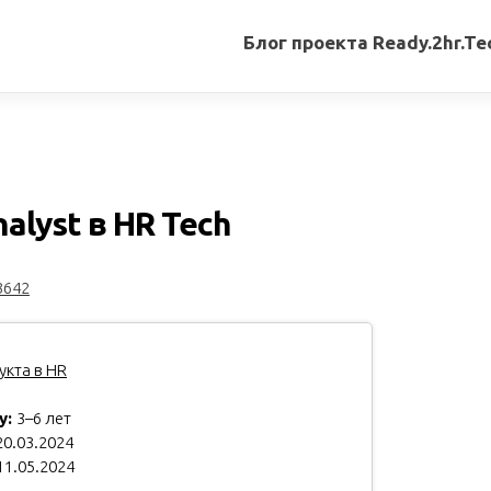
Блог проекта Ready.2hr.Te
Все
записи
Переводы
статей
nalyst в HR Tech
Авторские
материалы
3642
Книги
кта в HR
у:
3–6 лет
0.03.2024
11.05.2024