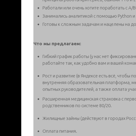
Работали или очень хотите поработать с A/
Занимались аналитикой с помощью Python и 
Готовы к сложным задачам и нацелены на до
Что мы предлагаем:
Гибкий график работы (у нас нет фиксирова
работайте так, как удобно вам и вашей кома
Рост и развитие (в Яндексе есть всё, чтобы 
внутренняя образовательная платформа, м
опытных руководителей, а также оплата уча
Расширенная медицинская страховка с перво
родственников по системе 80/20.
Жилищные займы (действуют в городах Росси
Оплата питания.