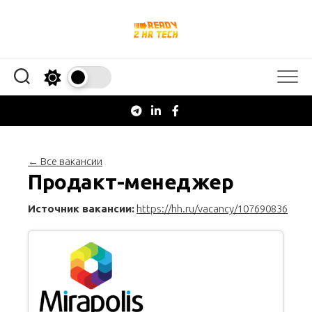
Перейти
к
содержанию
← Все вакансии
Продакт-менеджер
Источник вакансии:
https://hh.ru/vacancy/107690836