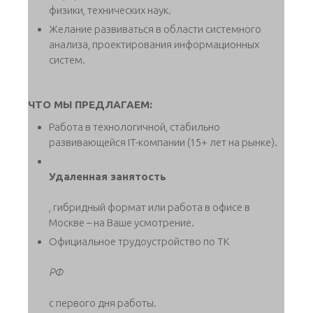
физики, технических наук.
Желание развиваться в области системного
анализа, проектирования информационных
систем.
ЧТО МЫ ПРЕДЛАГАЕМ:
Работа в технологичной, стабильно
развивающейся IT-компании (15+ лет на рынке).
Удаленная занятость
, гибридный формат или работа в офисе в
Москве – на Ваше усмотрение.
Официальное трудоустройство по ТК
РФ
с первого дня работы.