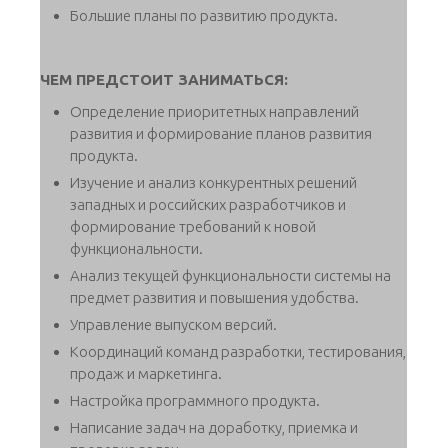
Большие планы по развитию продукта.
ЧЕМ ПРЕДСТОИТ ЗАНИМАТЬСЯ:
Определение приоритетных направлений
развития и формирование планов развития
продукта.
Изучение и анализ конкурентных решений
западных и российских разработчиков и
формирование требований к новой
функциональности.
Анализ текущей функциональности системы на
предмет развития и повышения удобства.
Управление выпуском версий.
Координаций команд разработки, тестирования,
продаж и маркетинга.
Настройка программного продукта.
Написание задач на доработку, приемка и