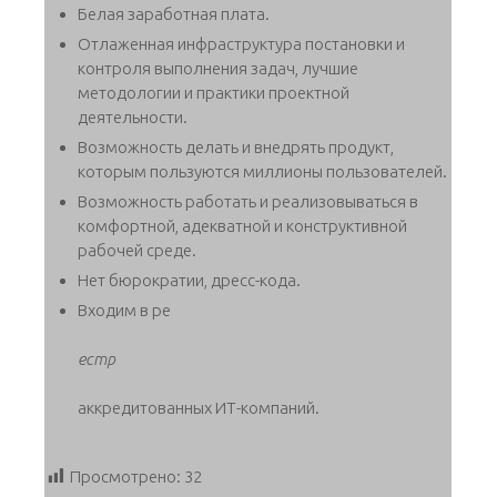
Белая заработная плата.
Отлаженная инфраструктура постановки и
контроля выполнения задач, лучшие
методологии и практики проектной
деятельности.
Возможность делать и внедрять продукт,
которым пользуются миллионы пользователей.
Возможность работать и реализовываться в
комфортной, адекватной и конструктивной
рабочей среде.
Нет бюрократии, дресс-кода.
Входим в ре
естр
аккредитованных ИТ-компаний.
Просмотрено:
32