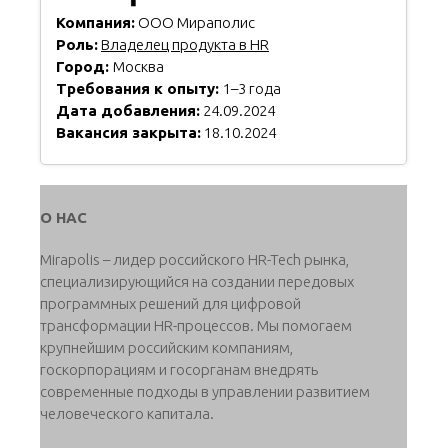
Компания:
ООО Мираполис
Роль:
Владелец продукта в HR
Город:
Москва
Требования к опыту:
1–3 года
Дата добавления:
24.09.2024
Вакансия закрыта:
18.10.2024
О НАС
Mirapolis – лидер российского HR-Tech рынка,
специализирующийся на создании передовых
программных решений для цифровой
трансформации HR-процессов. Мы помогаем
крупнейшим российским компаниям,
госкорпорациям и госорганам внедрять
современные подходы в управлении развитием
человеческого капитала.