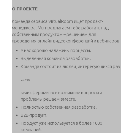
О ПРОЕКТЕ
Команда сервиса VirtualRoom ищет продакт-
менеджера. Мы предлагаем тебе работать над
собственным продуктом – решением для
проведения онлайн видеоконференций и вебинаров.
У нас хорошо налажены процессы.
Выделенная команда разработки.
Команда состоит из людей, интересующихся раз
личн
ыми сферами, все возникшие вопросы и
проблемы решаем вместе.
Полностью собственная разработка.
B2B-продукт.
Продукт уже используется в более 1000
компаний.