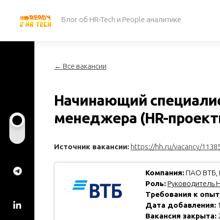
Перейти
к
Блог об HR-Tech и People аналитике
содержанию
← Все вакансии
Начинающий специалис
менеджера (HR-проект
Источник вакансии:
https://hh.ru/vacancy/1138
Компания:
ПАО ВТБ, 
Роль:
Руководитель H
Требования к опыт
Дата добавления:
1
Вакансия закрыта: