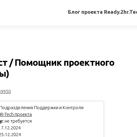
Блог проекта Ready.2hr.Te
Все
записи
Переводы
статей
т / Помощник проектного
Авторские
ы)
материалы
Книги
59950
Подразделения Поддержки и Контроля
R-Tech проекта
у:
не требуется
7.12.2024
25.12.2024