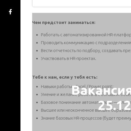
Чем предстоит заниматься:
Работать с автоматизированной HR-платфо
Проводить коммуникацию с подразделения
Вести отчетность по подбору, создавать пре
Участвовать в HR-проектах.
Тебе к нам, если у тебя есть:
Ваканси
Навыки работы с Excel / Power point;
Умение и желание работать с большим объ
25.1
Базовое понимание автоматизации — для че
Высшее или неоконченное высшее образова
Знание базовых HR-процессов (будет преим