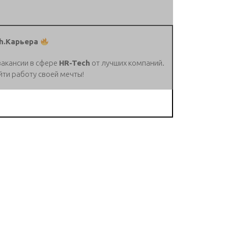
h.Карьера
вакансии в сфере
HR-Tech
от лучших компаний.
йти работу своей мечты!