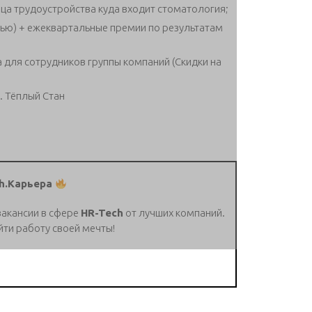
ца трудоустройства куда входит стоматология;
вью) + ежеквартальные премии по результатам
 для сотрудников группы компаний (Скидки на
. Тёплый Стан
h.Карьера
вакансии в сфере
HR-Tech
от лучших компаний.
йти работу своей мечты!