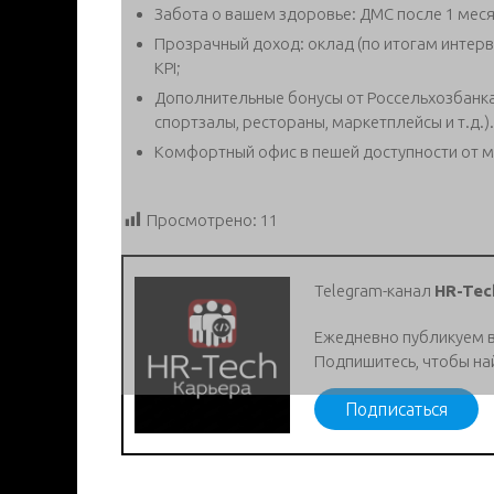
Забота о вашем здоровье: ДМС после 1 меся
Прозрачный доход: оклад (по итогам интер
KPI;
Дополнительные бонусы от Россельхозбанка
спортзалы, рестораны, маркетплейсы и т.д.).
Комфортный офис в пешей доступности от м
Просмотрено:
11
Telegram-канал
HR-Tec
Ежедневно публикуем 
Подпишитесь, чтобы на
Подписаться