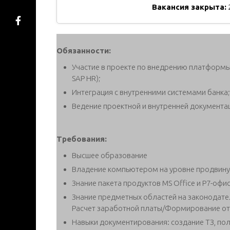
Вакансия закрыта:
Обязанности:
Участие в проекте по внедрению платформы
SAP HR);
Интеграция с внутренними системами банка;
Ведение проектной и внутренней документа
Требования:
Высшее образование
Владение компьютером на уровне продвину
Знание пакета продуктов MS Office и Р7-офи
Знание предметных областей на законодате
Расчет заработной платы/Формирование от
Навыки документирования: создание ТЗ, пол