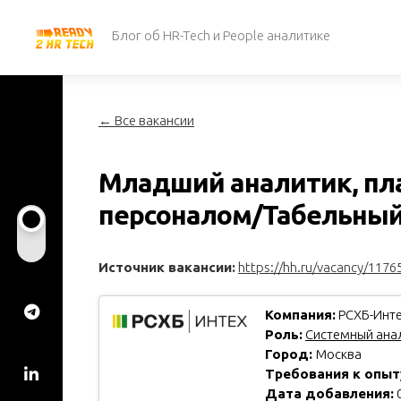
Перейти
к
Блог об HR-Tech и People аналитике
содержанию
← Все вакансии
Младший аналитик, пл
персоналом/Табельный 
Источник вакансии:
https://hh.ru/vacancy/1176
Компания:
РСХБ-Инт
Роль:
Системный анал
Город:
Москва
Требования к опыт
Дата добавления:
0