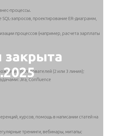
знес-процессы.
е SQL-запросов, проектирование ER-диаграмм,
изации процессов (например, расчета зарплаты
я закрыта
3.2025
ождения пользователей (2 или 3 линия);
ачами: Jira, Confluence
еренций, курсов, помощь в написании статей на
егулярные тренинги, вебинары, митапы;