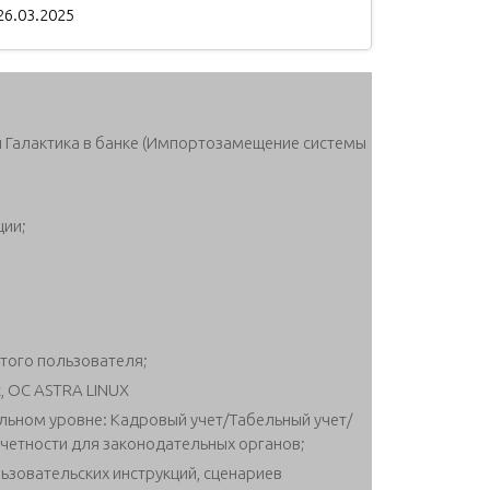
26.03.2025
 Галактика в банке (Импортозамещение системы
ции;
того пользователя;
с, ОС ASTRA LINUX
льном уровне: Кадровый учет/Табельный учет/
четности для законодательных органов;
ьзовательских инструкций, сценариев