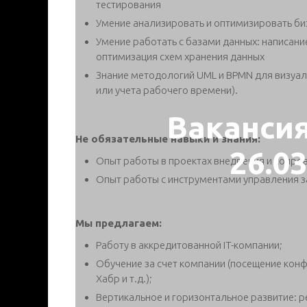
тестирования
Умение анализировать и оптимизировать би
Умение работать с базами данных: написани
оптимизация схем хранения данных
Знание методологий UML и BPMN для визуал
или учета рабочего времени).
Ваканси
Не обязательные навыки и знания:
26.0
Опыт работы в проектах внедрения и сопров
Опыт работы с инструментами управления зад
Мы предлагаем:
Работу в аккредитованной IT-компании;
Обучение за счет компании (посещение конф
Хабр и т.д.);
Вертикальное и горизонтальное развитие: р