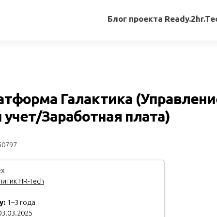
Блог проекта Ready.2hr.Te
Все
записи
Переводы
статей
атформа Галактика (Управлени
Авторские
учет/Заработная плата)
материалы
Книги
50797
ех
итик HR-Tech
у:
1–3 года
3.03.2025