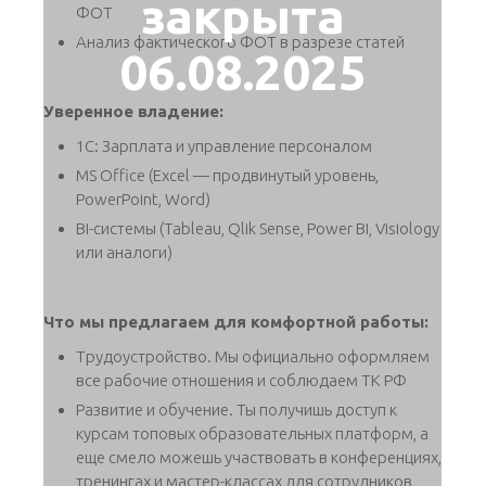
закрыта
ФОТ
Анализ фактического ФОТ в разрезе статей
06.08.2025
Уверенное владение:
1С: Зарплата и управление персоналом
MS Office (Excel — продвинутый уровень,
PowerPoint, Word)
BI-системы (Tableau, Qlik Sense, Power BI, Visiology
или аналоги)
Что мы предлагаем для комфортной работы:
Трудоустройство. Мы официально оформляем
все рабочие отношения и соблюдаем ТК РФ
Развитие и обучение. Ты получишь доступ к
курсам топовых образовательных платформ, а
еще смело можешь участвовать в конференциях,
тренингах и мастер-классах для сотрудников