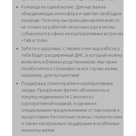
Команда на одной волне. Для нас важна
объединяющая атмосфера и чувство свободы в
команде. Поэтому мы проводим время вместе
не только за работой: несколько раз в месяц
собираемся в офисе на корпоративных встречах
«Talk в толк»
Забота о здоровье. С первого месяца работы у
тебя будет расширенный ДМС, в который можно
включить и близких родственников. Мы также
позаботимся о страховке на все случаи жизни,
например, для путешествий
Поддержка, психотерапия и корпоративные
скидки. Предложим фитнес-абонементы и
покупку недвижимости Самолета с
корпоративной скидкой, поделимся
специальными предложениями от партнеров и
предоставим бесплатные сеансы с психологами.
А также материально поддержим в особенные
моменты жизни