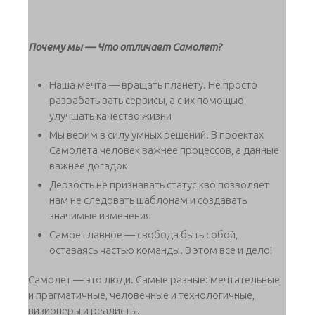
Почему мы — Что отличает Самолет?
Наша мечта — вращать планету. Не просто
разрабатывать сервисы, а с их помощью
улучшать качество жизни
Мы верим в силу умных решений. В проектах
Самолета человек важнее процессов, а данные
важнее догадок
Дерзость не признавать статус кво позволяет
нам не следовать шаблонам и создавать
значимые изменения
Самое главное — свобода быть собой,
оставаясь частью команды. В этом все и дело!
Самолет — это люди. Самые разные: мечтательные
и прагматичные, человечные и технологичные,
визионеры и реалисты.