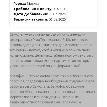
Город:
Москва
Требования к опыту:
3–6 лет
Дата добавления:
08.07.2025
Вакансия закрыта:
06.08.2025
Самолет — это команда одной из крупнейших
федеральных PropTech-компаний. Мы не просто
строим дома для жизни, а создаем пространство и
технологии вокруг, чтобы каждый мог жить свою
лучшую жизнь. Цель масштабная, поэтому внутри у
нас есть много команд и департаментов, которые
улучшают клиентский опыт в формате 360°.
Бэк-офис — это команда профессионалов разного
профиля, создающих необходимый фундамент для
работы всего Самолета. Бэк-офис объединяет
юристов, HR-специалистов, финансовых аналитиков,
маркетологов и многих других. Все они не
взаимодействуют с клиентами напрямую, а