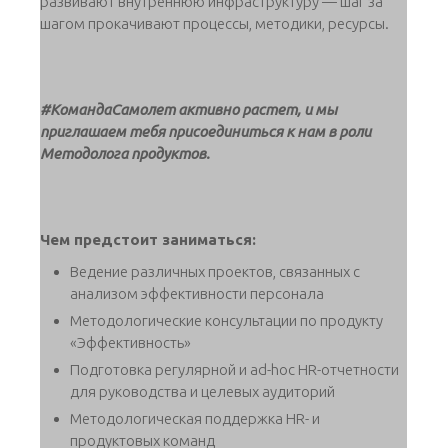
развивают внутреннюю инфраструктуру — шаг за
шагом прокачивают процессы, методики, ресурсы.
#КомандаСамолет активно растет, и мы
приглашаем тебя присоединиться к нам в роли
Методолога продуктов.
Чем предстоит заниматься:
Ведение различных проектов, связанных с
анализом эффективности персонала
Методологические консультации по продукту
«Эффективность»
Подготовка регулярной и ad-hoc HR-отчетности
для руководства и целевых аудиторий
Методологическая поддержка HR- и
продуктовых команд