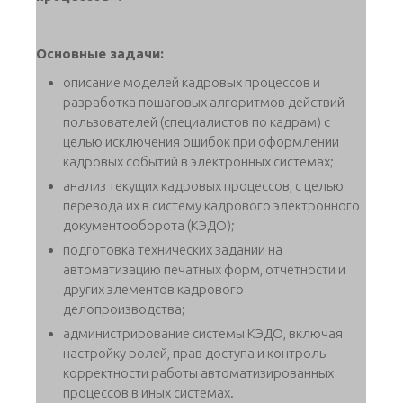
Основные задачи:
описание моделей кадровых процессов и
разработка пошаговых алгоритмов действий
пользователей (специалистов по кадрам) с
целью исключения ошибок при оформлении
кадровых событий в электронных системах;
анализ текущих кадровых процессов, с целью
перевода их в систему кадрового электронного
документооборота (КЭДО);
подготовка технических задании на
автоматизацию печатных форм, отчетности и
других элементов кадрового
делопроизводства;
администрирование системы КЭДО, включая
настройку ролей, прав доступа и контроль
корректности работы автоматизированных
процессов в иных системах.