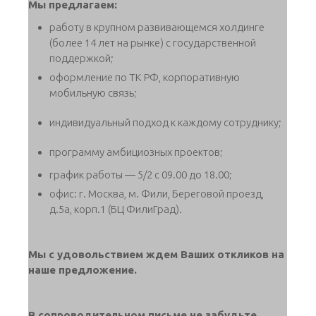
Мы предлагаем:
работу в крупном развивающемся холдинге
(более 14 лет на рынке) с государственной
поддержкой;
оформление по ТК РФ, корпоративную
мобильную связь;
индивидуальный подход к каждому сотруднику;
программу амбициозных проектов;
график работы — 5/2 с 09.00 до 18.00;
офис: г. Москва, м. Фили, Береговой проезд,
д.5а, корп.1 (БЦ ФилиГрад).
Мы с удовольствием ждем Ваших откликов на
наше предложение.
В сопроводительном письме не забудьте