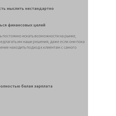
ость мыслить нестандартно
ься финансовых целей
ь постоянно искать возможности на рынке,
едлагать им наши решения, даже если они пока
мение находить подход к клиентам с самого
полностью белая зарплата