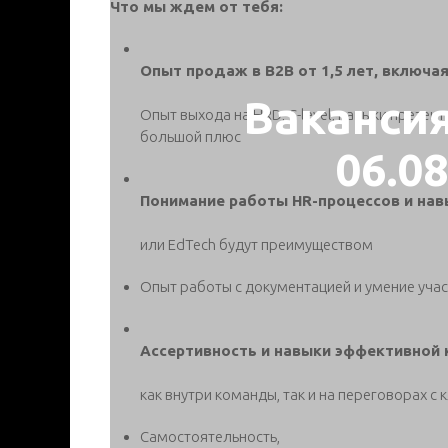
Что мы ждем от тебя:
Опыт продаж в B2B от 1,5 лет, включа
Ваканси
Опыт выхода на HRD, C-level, навыки презен
большой плюс
06.0
Понимание работы HR-процессов и нав
или EdTech будут преимуществом
Опыт работы с документацией и умение учас
Ассертивность и навыки эффективной 
как внутри команды, так и на переговорах с
Самостоятельность,