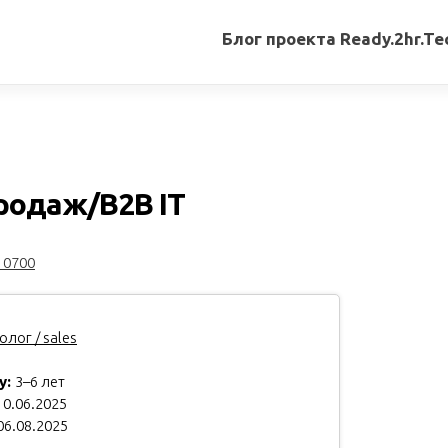
Блог проекта Ready.2hr.Te
Все
записи
Переводы
статей
одаж/B2B IT
Авторские
материалы
10700
Книги
лог / sales
у:
3–6 лет
0.06.2025
06.08.2025