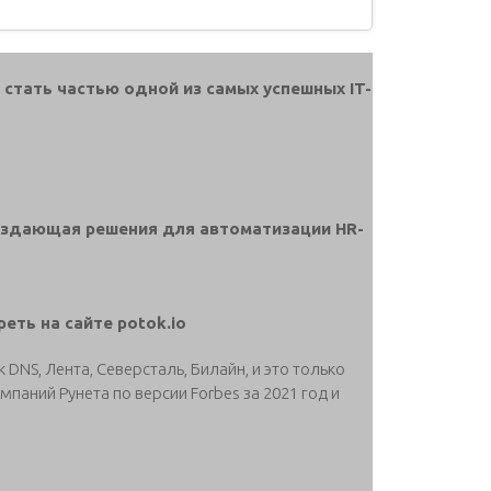
 стать частью одной из самых успешных IT-
оздающая решения для автоматизации HR-
еть на сайте potok.io
DNS, Лента, Северсталь, Билайн, и это только
мпаний Рунета по версии Forbes за 2021 год и