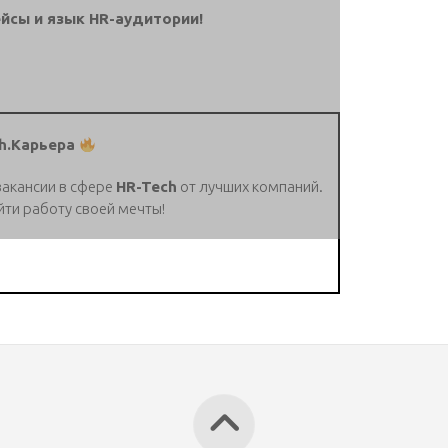
йсы и язык HR-аудитории!
h.Карьера
вакансии в сфере
HR-Tech
от лучших компаний.
йти работу своей мечты!