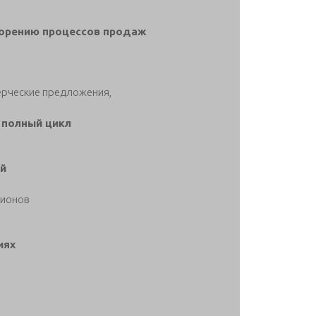
корению процессов продаж
ерческие предложения,
 полный цикл
ей
лионов
иях