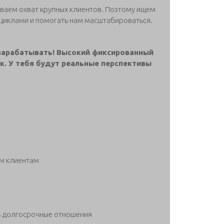
иваем охват крупных клиентов. Поэтому ищем
 циклами и помогать нам масштабироваться.
зарабатывать! Высокий фиксированный
к. У тебя будут реальные перспективы
им клиентам
ать долгосрочные отношения