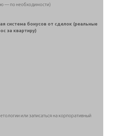
вую — по необходимости)
я система бонусов от сделок (реальные
ос за квартиру)
Нетологии или записаться на корпоративный