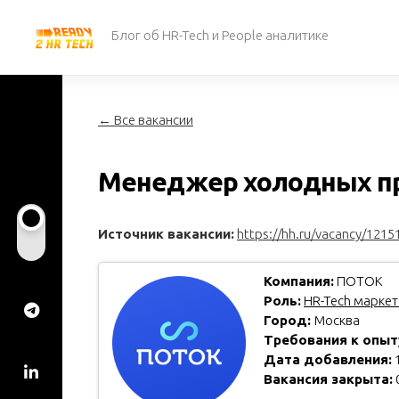
Перейти
к
Блог об HR-Tech и People аналитике
содержанию
← Все вакансии
Менеджер холодных пр
Источник вакансии:
https://hh.ru/vacancy/1215
Компания:
ПОТОК
Роль:
HR-Tech маркето
Город:
Москва
Требования к опыт
Дата добавления:
1
Вакансия закрыта: