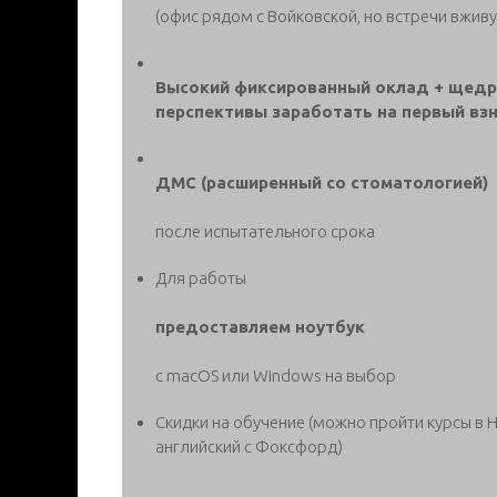
(офис рядом с Войковской, но встречи вжи
Высокий фиксированный оклад + щедра
перспективы заработать на первый взн
ДМС (расширенный со стоматологией)
после испытательного срока
Для работы
предоставляем ноутбук
с macOS или Windows на выбор
Скидки на обучение (можно пройти курсы в 
английский с Фоксфорд)