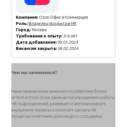
Компания:
Ozon Офис и Коммерция
Роль:
Владелец продукта в HR
Город:
Москва
Требования к опыту:
3–6 лет
Дата добавления:
09.01.2024
Вакансия закрыта:
08.02.2024
Чем мы занимаемся?
Наше направление занимается развитием блока
HrTech в Ozon. Блок занимается упрощением работы
HR подразделений, развивает и автоматизирует
внутренние сервисы и помогает сделать HR
процессы понятными для каждого сотрудника.