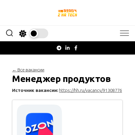
Перейти
к
содержанию
← Все вакансии
Менеджер продуктов
Источник вакансии:
https://hh.ru/vacancy/91308776