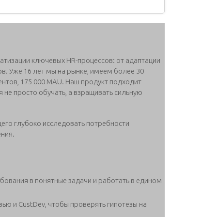
тизации ключевых HR-процессов: от адаптации
в. Уже 16 лет мы на рынке, имеем более 30
нтов, 175 000 MAU. Наш продукт подходит
я не просто обучать, а взращивать сильную
его глубоко исследовать потребности
ния.
бования в понятные задачи и работать в едином
ью и CustDev, чтобы проверять гипотезы на