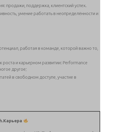
я: продажи, поддержка, клиентский успех.
ивность, умение работать в неопределённости и
отенциал, работая в команде, которой важно то,
 роста и карьерном развитии: Performance
ногое другое;
татей в свободном доступе, участие в
h.Карьера