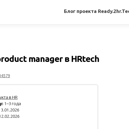
Блог проекта Ready.2hr.Te
Все
записи
Переводы
статей
roduct manager в HRtech
Авторские
материалы
34579
Книги
кта в HR
у:
1–3 года
3.01.2026
12.02.2026