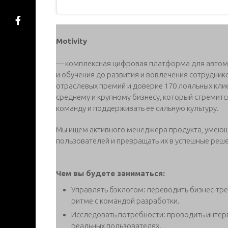
Motivity
— комплексная цифровая платформа для автома
и обучения до развития и вовлечения сотруднико
отраслевых премий и доверие 170 лояльных клие
среднему и крупному бизнесу, который стремитс
команду и поддерживать её сильную культуру.
Мы ищем активного менеджера продукта, умеющ
пользователей и превращать их в успешные реше
Чем вы будете заниматься:
Управлять бэклогом: переводить бизнес-тре
ритме с командой разработки.
Исследовать потребности: проводить интерв
реальных пользователях.