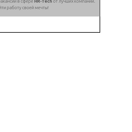
вакансии в сфере
HR-Tech
от лучших компаний.
йти работу своей мечты!