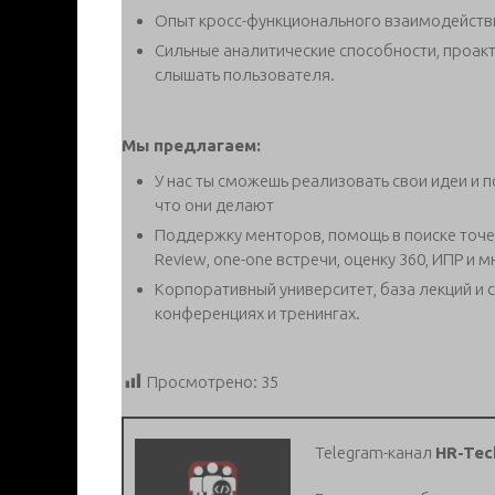
Опыт кросс-функционального взаимодействи
Сильные аналитические способности, проакт
слышать пользователя.
Мы предлагаем:
У нас ты сможешь реализовать свои идеи и п
что они делают
Поддержку менторов, помощь в поиске точек
Review, one-one встречи, оценку 360, ИПР и м
Корпоративный университет, база лекций и с
конференциях и тренингах.
Просмотрено:
35
Telegram-канал
HR-Tec