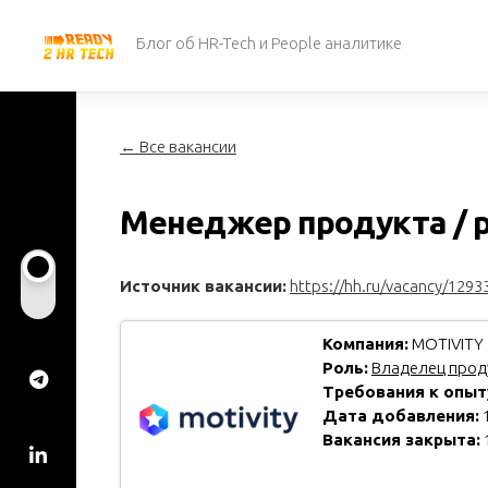
Перейти
к
Блог об HR-Tech и People аналитике
содержанию
← Все вакансии
Менеджер продукта / p
Источник вакансии:
https://hh.ru/vacancy/1293
Компания:
MOTIVITY
Роль:
Владелец проду
Требования к опыт
Дата добавления:
1
Вакансия закрыта: