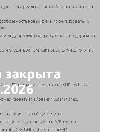
нкурентов и реальные потребности клиентов в
сообразность новых фич и проектировать их
ом.
ом между продуктом, продажами, поддержкой и
ы и следить за тем, как новые фичи влияют на
я закрыта
2.2026
 лет в IT-продуктах (желательно HR-tech или
рмализовать требования (user stories,
ия в технических обсуждениях.
, конкурентного анализа и A/B-тестов.
 rate, CSAT/NPS, time-to-market).