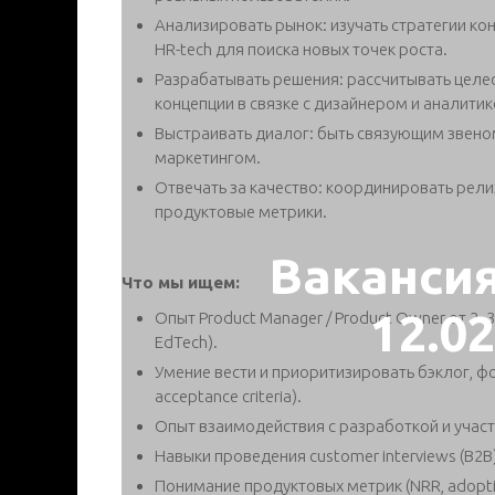
Анализировать рынок: изучать стратегии ко
HR-tech для поиска новых точек роста.
Разрабатывать решения: расcчитывать целе
концепции в связке с дизайнером и аналитик
Выстраивать диалог: быть связующим звен
маркетингом.
Отвечать за качество: координировать релиз
продуктовые метрики.
Ваканси
Что мы ищем:
12.0
Опыт Product Manager / Product Owner от 2–3
EdTech).
Умение вести и приоритизировать бэклог, фо
acceptance criteria).
Опыт взаимодействия с разработкой и участ
Навыки проведения customer interviews (B2B)
Понимание продуктовых метрик (NRR, adoption