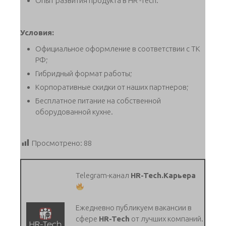
Опыт развития продукта в HR -Tech.
Условия:
Официальное оформление в соответствии с ТК
РФ;
Гибридный формат работы;
Корпоративные скидки от наших партнеров;
Бесплатное питание на собственной
оборудованной кухне.
Просмотрено:
88
Telegram-канал
HR-Tech.Карьера
Ежедневно публикуем вакансии в
сфере
HR-Tech
от лучших компаний.