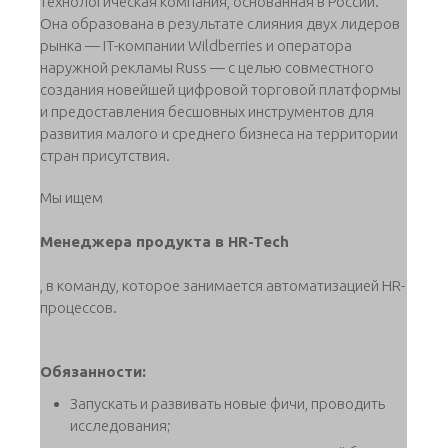
технологическая компания, основанная в России.
Она образована в результате слияния двух лидеров
рынка — IT-компании Wildberries и оператора
наружной рекламы Russ — с целью совместного
создания новейшей цифровой торговой платформы
и предоставления бесшовных инструментов для
развития малого и среднего бизнеса на территории
стран присутствия.
Мы ищем
Менеджера продукта в HR-Tech
, в команду, которое занимается автоматизацией HR-
процессов.
Обязанности:
Запускать и развивать новые фичи, проводить
исследования;