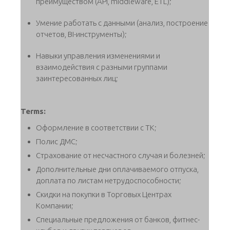
преимуществом (API, middleware, ETL);
Умение работать с данными (анализ, построение
отчетов, BI-инструменты);
Навыки управления изменениями и
взаимодействия с разными группами
заинтересованных лиц;
Terms:
Оформление в соответствии с ТК;
Полис ДМС;
Страхование от несчастного случая и болезней;
Дополнительные дни оплачиваемого отпуска,
доплата по листам нетрудоспособности;
Скидки на покупки в Торговых Центрах
Компании;
Специальные предложения от банков, фитнес-