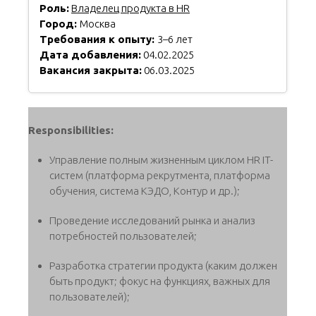
Роль:
Владелец продукта в HR
Город:
Москва
Требования к опыту:
3–6 лет
Дата добавления:
04.02.2025
Вакансия закрыта:
06.03.2025
Responsibilities:
Управление полным жизненным циклом HR IT-
систем (платформа рекрутмента, платформа
обучения, система КЭДО, Контур и др.);
Проведение исследований рынка и анализ
потребностей пользователей;
Разработка стратегии продукта (каким должен
быть продукт; фокус на функциях, важных для
пользователей);