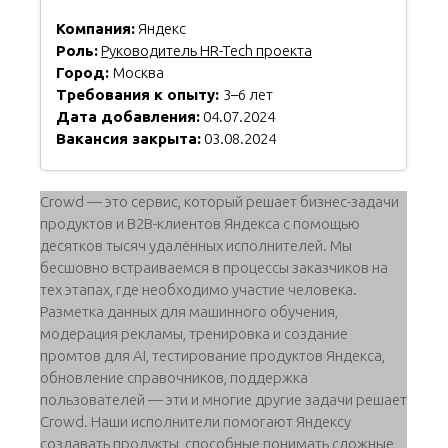
Компания:
Яндекс
Роль:
Руководитель HR-Tech проекта
Город:
Москва
Требования к опыту:
3–6 лет
Дата добавления:
04.07.2024
Вакансия закрыта:
03.08.2024
Crowd — это сервис, который решает бизнес-задачи
продуктов и B2B-клиентов Яндекса с помощью
десятков тысяч удалённых исполнителей. Мы
бесшовно встраиваемся в процессы заказчиков на
тех этапах, где необходимо участие человека.
Разметка данных для машинного обучения,
модерация рекламы, тренировка и создание
промтов для AI, тестирование продуктов Яндекса,
обновление справочников, поддержка
пользователей — эти и многие другие задачи решает
Crowd. Наши исполнители помогают Яндексу
создавать продукты, способные понимать сложные,