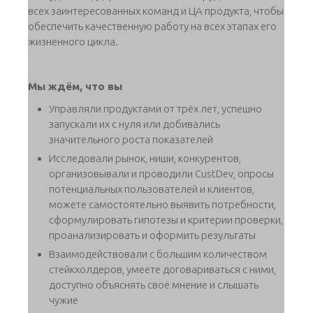
всех заинтересованных команд и ЦА продукта, чтобы
обеспечить качественную работу на всех этапах его
жизненного цикла.
Мы ждём, что вы
Управляли продуктами от трёх лет, успешно
запускали их с нуля или добивались
значительного роста показателей
Исследовали рынок, ниши, конкурентов,
организовывали и проводили CustDev, опросы
потенциальных пользователей и клиентов,
можете самостоятельно выявить потребности,
сформулировать гипотезы и критерии проверки,
проанализировать и оформить результаты
Взаимодействовали с большим количеством
стейкхолдеров, умеете договариваться с ними,
доступно объяснять своё мнение и слышать
чужие