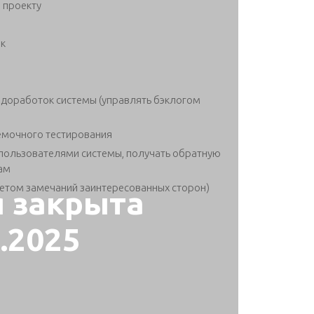
 проекту
ик
 доработок системы (управлять бэклогом
емочного тестирования
пользователями системы, получать обратную
там
четом замечаний заинтересованных сторон)
я закрыта
9.2025