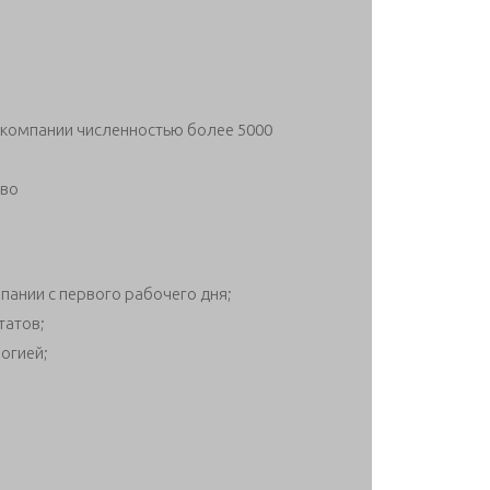
 компании численностью более 5000
тво
пании с первого рабочего дня;
татов;
огией;