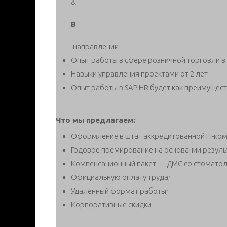
&
B
-направлении
Опыт работы в сфере розничной торговли в
Навыки управления проектами от 2 лет
Опыт работы в SAP HR будет как преимущес
Что мы предлагаем:
Оформление в штат аккредитованной IT-ком
Годовое премирование на основании резуль
Компенсационный пакет — ДМС со стоматол
Официальную оплату труда;
Удаленный формат работы;
Корпоративные скидки