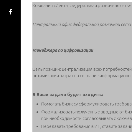
Компания «Лента, федеральная розничная сеть»
Центральный офис федеральной розничной сети 
Менеджера по цифровизации
Цель позиции: централизация всех потребностей
оптимизации затрат на создание информационн
В Ваши задачи будет входить:
Помогать бизнесу сформулировать требова
Формализовать полученные вводные от бизн
при необходимости согласовывать с ключе
Передавать требования в ИТ, ставить задач