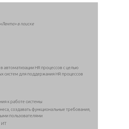
«Лента» в поиске
 в автоматизации HR процессов с целью
ых систем для поддержания HR процессов
ния к работе системы
еса, создавать функциональные требования,
выми пользователями
и ИТ