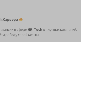
h.Карьера
вакансии в сфере
HR-Tech
от лучших компаний.
йти работу своей мечты!