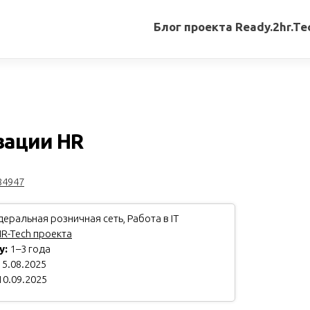
Блог проекта Ready.2hr.Te
Все
записи
Переводы
статей
зации HR
Авторские
материалы
84947
Книги
еральная розничная сеть, Работа в IT
R-Tech проекта
у:
1–3 года
5.08.2025
10.09.2025