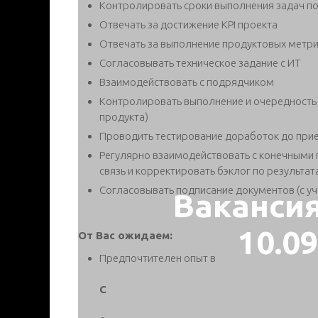
Контролировать сроки выполнения задач по
Отвечать за достижение KPI проекта
Отвечать за выполнение продуктовых метр
Согласовывать техническое задание с ИТ
Взаимодействовать с подрядчиком
Контролировать выполнение и очередность
продукта)
Проводить тестирование доработок до при
Регулярно взаимодействовать с конечными 
связь и корректировать бэклог по результа
Согласовывать подписание документов (с у
Ваканси
10.0
От Вас ожидаем:
Предпочтителен опыт в
C