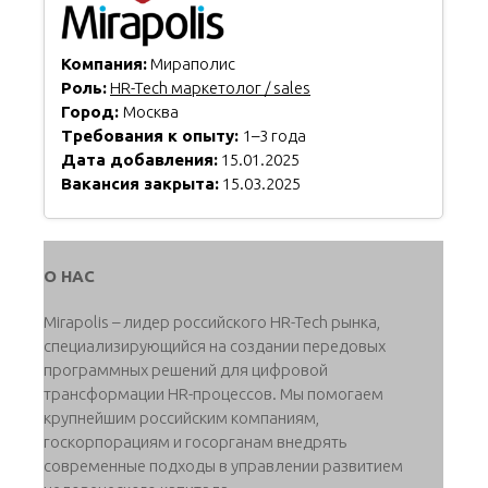
Компания:
Мираполис
Роль:
HR-Tech маркетолог / sales
Город:
Москва
Требования к опыту:
1–3 года
Дата добавления:
15.01.2025
Вакансия закрыта:
15.03.2025
О НАС
Mirapolis – лидер российского HR-Tech рынка,
специализирующийся на создании передовых
программных решений для цифровой
трансформации HR-процессов. Мы помогаем
крупнейшим российским компаниям,
госкорпорациям и госорганам внедрять
современные подходы в управлении развитием