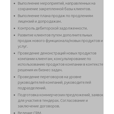
Выполнение мероприятий, направленных на
сохранение закрепленной базы клиентов.
Выполнение плана продаж по продлениям
лицензий и допродажам.
Контроль дебиторской задолженности.
Развитие клиентов путем дополнительных
продаж нового функционала/новых продуктов и
услуг.
Проведение демонстраций новых продуктов
компании клиентам, консультирование по
использованию продуктов компании в контексте
решения их бизнес-задач.
Проведение переговоров на уровне
руководителей компаний, руководителей
подразделений.
Подготовка коммерческих предложений, заявок
для участия в тендерах. Согласование и
заключение договоров.
Ведение CRM.