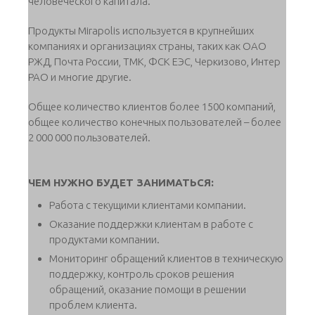
человеческого капитала.
Продукты Mirapolis используется в крупнейших
компаниях и организациях страны, таких как ОАО
РЖД, Почта России, ТМК, ФСК ЕЭС, Черкизово, Интер
РАО и многие другие.
Общее количество клиентов более 1500 компаний,
общее количество конечных пользователей – более
2 000 000 пользователей.
ЧЕМ НУЖНО БУДЕТ ЗАНИМАТЬСЯ:
Работа с текущими клиентами компании.
Оказание поддержки клиентам в работе с
продуктами компании.
Мониторинг обращений клиентов в техническую
поддержку, контроль сроков решения
обращений, оказание помощи в решении
проблем клиента.