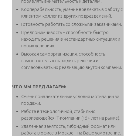
проявлять внимательность к деталям.
Кооперабельность, умение вовлекать в работу с
клиентом коллег из других подразделений.
Готовность работать со сложными заказчиками.
Предприимчивость – способность быстро
находить решения в нестандартных ситуациях и
новых условиях.
Высокая самоорганизация, способность
самостоятельно находить решения и
согласовывать их реализацию внутри компании.
ЧТО МЫ ПРЕДЛАГАЕМ:
Очень привлекательные условия мотивации за
продажи.
Работа в технологичной, стабильно
развивающейся IT-компании (15+ лет на рынке).
Удаленная занятость, гибридный формат или
работа в офисе в Москве – на Ваше усмотрение.