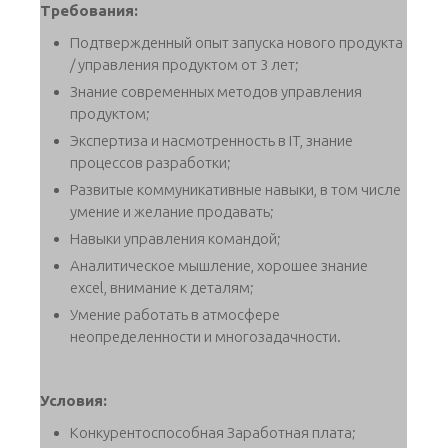
Требования:
Подтвержденный опыт запуска нового продукта
/ управления продуктом от 3 лет;
Знание современных методов управления
продуктом;
Экспертиза и насмотренность в IT, знание
процессов разработки;
Развитые коммуникативные навыки, в том числе
умение и желание продавать;
Навыки управления командой;
Аналитическое мышление, хорошее знание
excel, внимание к деталям;
Умение работать в атмосфере
неопределенности и многозадачности.
Условия:
Конкурентоспособная Заработная плата;