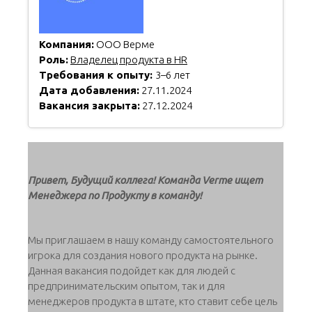
Компания:
ООО Верме
Роль:
Владелец продукта в HR
Требования к опыту:
3–6 лет
Дата добавления:
27.11.2024
Вакансия закрыта:
27.12.2024
Привет, Будущий коллега! Команда Verme ищет
Менеджера по Продукту в команду!
Мы приглашаем в нашу команду самостоятельного
игрока для создания нового продукта на рынке.
Данная вакансия подойдет как для людей с
предпринимательским опытом, так и для
менеджеров продукта в штате, кто ставит себе цель