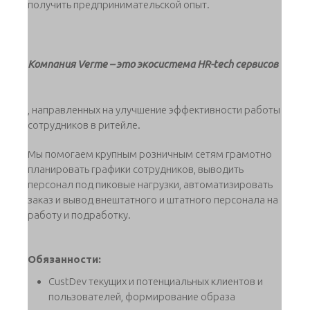
получить предпринимательской опыт.
Компания Verme – это экосистема HR-tech сервисов
, направленных на улучшение эффективности работы
сотрудников в ритейле.
Мы помогаем крупным розничным сетям грамотно
планировать графики сотрудников, выводить
персонал под пиковые нагрузки, автоматизировать
заказ и вывод внештатного и штатного персонала на
работу и подработку.
Обязанности:
CustDev текущих и потенциальных клиентов и
пользователей, формирование образа