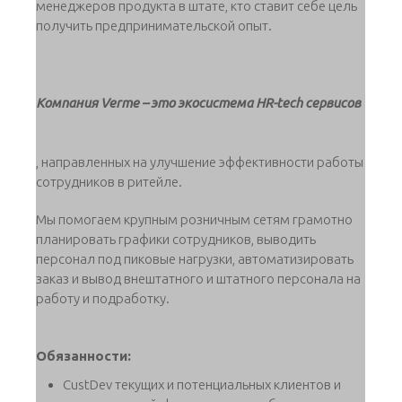
менеджеров продукта в штате, кто ставит себе цель
получить предпринимательской опыт.
Компания Verme – это экосистема HR-tech сервисов
, направленных на улучшение эффективности работы
сотрудников в ритейле.
Мы помогаем крупным розничным сетям грамотно
планировать графики сотрудников, выводить
персонал под пиковые нагрузки, автоматизировать
заказ и вывод внештатного и штатного персонала на
работу и подработку.
Обязанности:
CustDev текущих и потенциальных клиентов и