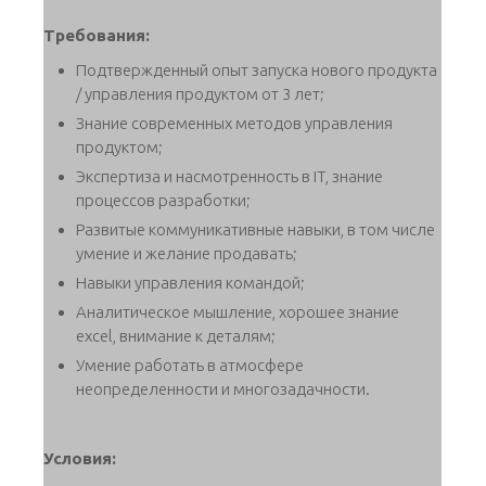
Требования:
Подтвержденный опыт запуска нового продукта
/ управления продуктом от 3 лет;
Знание современных методов управления
продуктом;
Экспертиза и насмотренность в IT, знание
процессов разработки;
Развитые коммуникативные навыки, в том числе
умение и желание продавать;
Навыки управления командой;
Аналитическое мышление, хорошее знание
excel, внимание к деталям;
Умение работать в атмосфере
неопределенности и многозадачности.
Условия: