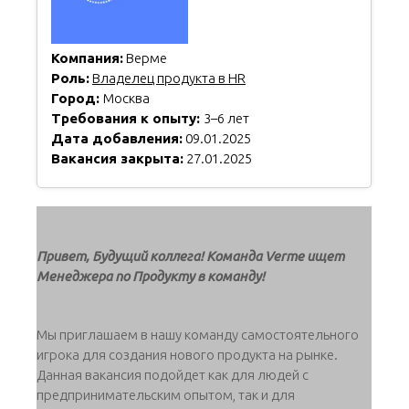
Компания:
Верме
Роль:
Владелец продукта в HR
Город:
Москва
Требования к опыту:
3–6 лет
Дата добавления:
09.01.2025
Вакансия закрыта:
27.01.2025
Привет, Будущий коллега! Команда Verme ищет
Менеджера по Продукту в команду!
Мы приглашаем в нашу команду самостоятельного
игрока для создания нового продукта на рынке.
Данная вакансия подойдет как для людей с
предпринимательским опытом, так и для