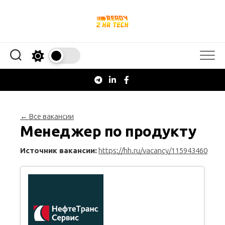
Перейти
к
содержанию
← Все вакансии
Менеджер по продукту
Источник вакансии:
https://hh.ru/vacancy/115943460