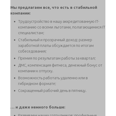
Мы предлагаем все, что есть в стабильной
компании:
Трудоустройство в нашу аккредитованную IT-
компанию со всеми льготами, полагающимися IT
специалистам;
Стабильный и прозрачный доход: размер
заработной платы обсуждается по итогам
собеседования;
Премия по результатам работы за квартал;
ДМС, компенсация фитнеса, денежный бонус от
компании к отпуску.
Возможность работать удаленно или в
гибридном формате;
Сокращенный рабочий день в пятницу.
… и даже немного больше:
Развиваем наших сотрудников: профильные