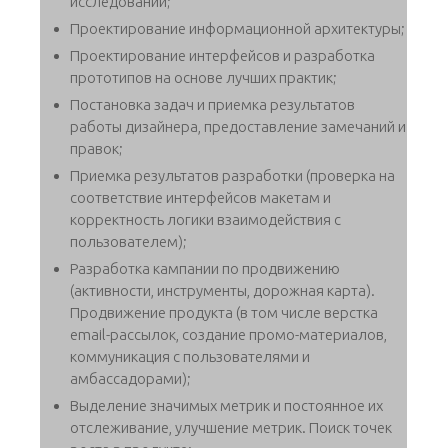
исследований;
Проектирование информационной архитектуры;
Проектирование интерфейсов и разработка
прототипов на основе лучших практик;
Постановка задач и приемка результатов
работы дизайнера, предоставление замечаний и
правок;
Приемка результатов разработки (проверка на
соответствие интерфейсов макетам и
корректность логики взаимодействия с
пользователем);
Разработка кампании по продвижению
(активности, инструменты, дорожная карта).
Продвижение продукта (в том числе верстка
email-рассылок, создание промо-материалов,
коммуникация с пользователями и
амбассадорами);
Выделение значимых метрик и постоянное их
отслеживание, улучшение метрик. Поиск точек