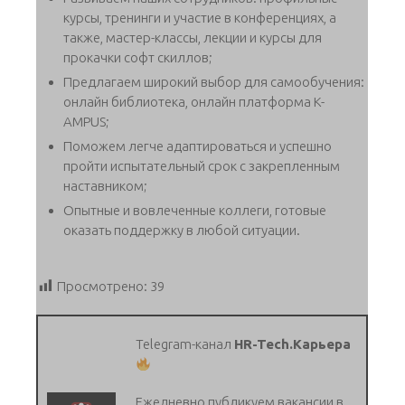
курсы, тренинги и участие в конференциях, а
также, мастер-классы, лекции и курсы для
прокачки софт скиллов;
Предлагаем широкий выбор для самообучения:
онлайн библиотека, онлайн платформа K-
AMPUS;
Поможем легче адаптироваться и успешно
пройти испытательный срок с закрепленным
наставником;
Опытные и вовлеченные коллеги, готовые
оказать поддержку в любой ситуации.
Просмотрено:
39
Telegram-канал
HR-Tech.Карьера
Ежедневно публикуем вакансии в