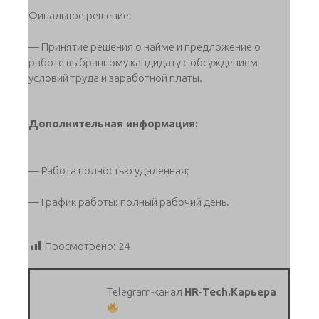
Финальное решение:
— Принятие решения о найме и предложение о
работе выбранному кандидату с обсуждением
условий труда и заработной платы.
Дополнительная информация:
— Работа полностью удаленная;
— График работы: полный рабочий день.
Просмотрено:
24
Telegram-канал
HR-Tech.Карьера