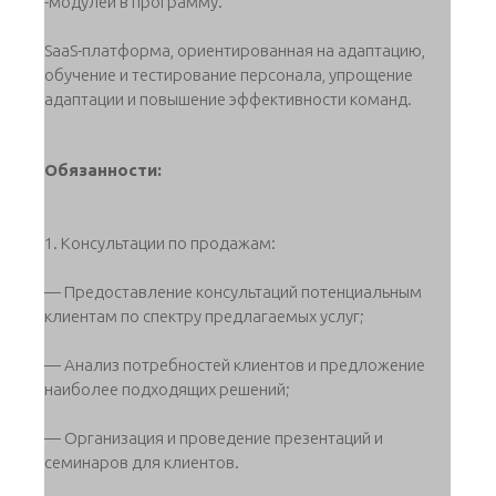
-модулей в программу.
SaaS-платформа, ориентированная на адаптацию,
обучение и тестирование персонала, упрощение
адаптации и повышение эффективности команд.
Обязанности:
1. Консультации по продажам:
— Предоставление консультаций потенциальным
клиентам по спектру предлагаемых услуг;
— Анализ потребностей клиентов и предложение
наиболее подходящих решений;
— Организация и проведение презентаций и
семинаров для клиентов.