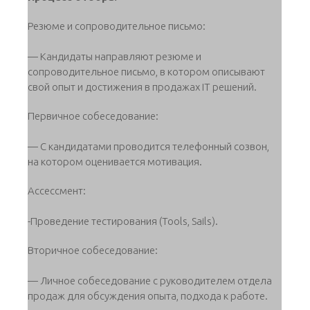
Резюме и сопроводительное письмо:
— Кандидаты направляют резюме и
сопроводительное письмо, в котором описывают
свой опыт и достижения в продажах IT решений.
Первичное собеседование:
— С кандидатами проводится телефонный созвон,
на котором оценивается мотивация.
Ассессмент:
-Проведение тестирования (Tools, Sails).
Вторичное собеседование:
— Личное собеседование с руководителем отдела
продаж для обсуждения опыта, подхода к работе.