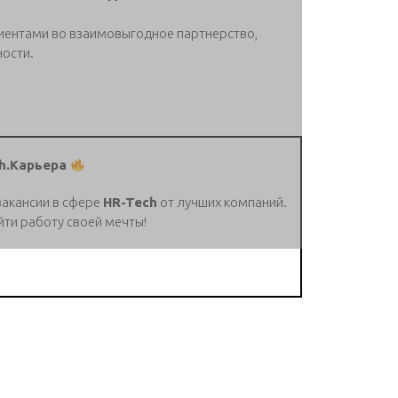
лиентами во взаимовыгодное партнерство,
ности.
h.Карьера
вакансии в сфере
HR-Tech
от лучших компаний.
йти работу своей мечты!