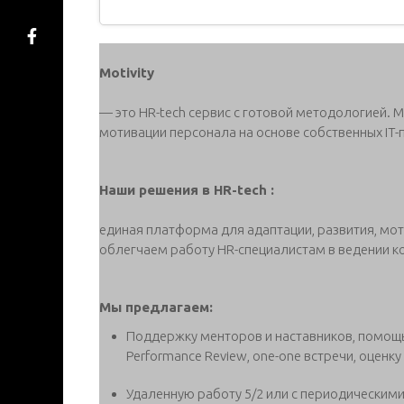
Motivity
— это HR-tech сервис с готовой методологией.
мотивации персонала на основе собственных IT-
Наши решения в HR-tech :
единая платформа для адаптации, развития, мот
облегчаем работу HR-специалистам в ведении к
Мы предлагаем:
Поддержку менторов и наставников, помощь 
Performance Review, one-one встречи, оценку
Удаленную работу 5/2 или с периодическими