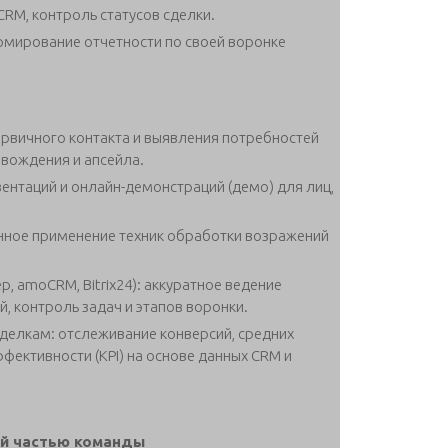
CRM, контроль статусов сделки.
ормирование отчетности по своей воронке
рвичного контакта и выявления потребностей
вождения и апсейла.
ентаций и онлайн-демонстраций (демо) для лиц,
нное применение техник обработки возражений
, amoCRM, Bitrix24): аккуратное ведение
, контроль задач и этапов воронки.
сделкам: отслеживание конверсий, средних
фективности (KPI) на основе данных CRM и
ой частью команды