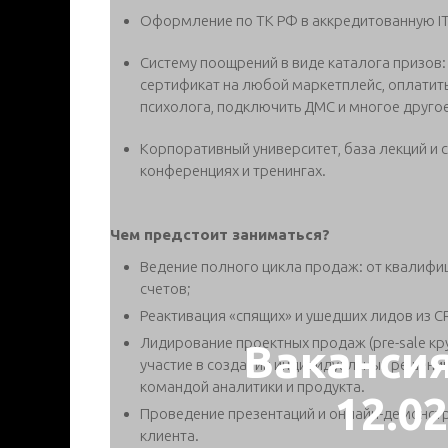
Оформление по ТК РФ в аккредитованную I
Систему поощрений в виде каталога призов:
сертификат на любой маркетплейс, оплатить
психолога, подключить ДМС и многое другое
Корпоративный университет, база лекций и с
конференциях и тренингах.
Чем предстоит заниматься?
Ведение полного цикла продаж: от квалифи
счетов;
Реактивация «спящих» и ушедших лидов из C
Лидирование проектных продаж (pre-sale кру
Ваканси
участие в создании индивидуальных решений
командой аналитики и продукта.
12.0
Проведение презентаций и онлайн-демонстр
клиента.