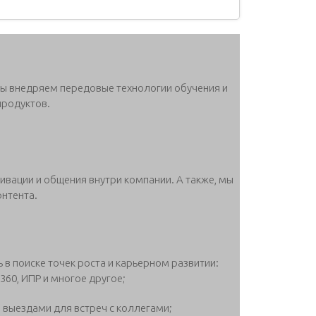
 Мы внедряем передовые технологии обучения и
продуктов.
ивации и общения внутри компании. А также, мы
онтента.
в поиске точек роста и карьерном развитии:
 360, ИПР и многое другое;
 выездами для встреч с коллегами;