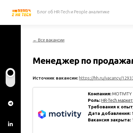
Перейти
к
Блог об HR-Tech и People аналитике
содержанию
← Все вакансии
Менеджер по продажам
Источник вакансии:
https://hh.ru/vacancy/1293
Компания:
MOTIVITY
Роль:
HR-Tech маркето
Требования к опыт
Дата добавления:
1
Вакансия закрыта: