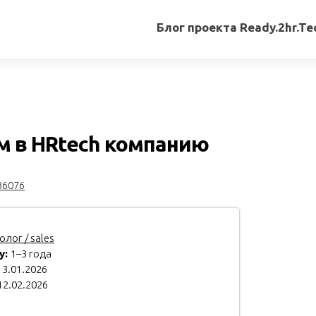
Блог проекта Ready.2hr.Te
Все
записи
Переводы
статей
 в HRtech компанию
Авторские
материалы
36076
Книги
лог / sales
у:
1–3 года
3.01.2026
12.02.2026