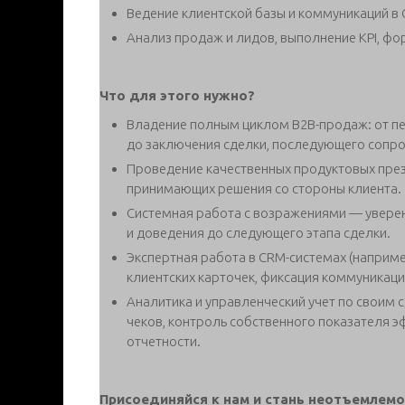
Ведение клиентской базы и коммуникаций в 
Анализ продаж и лидов, выполнение KPI, ф
Что для этого нужно?
Владение полным циклом B2B-продаж: от пе
до заключения сделки, последующего сопро
Проведение качественных продуктовых през
принимающих решения со стороны клиента.
Системная работа с возражениями — увере
и доведения до следующего этапа сделки.
Экспертная работа в CRM-системах (например
клиентских карточек, фиксация коммуникаций
Аналитика и управленческий учет по своим 
чеков, контроль собственного показателя эф
отчетности.
Присоединяйся к нам и стань неотъемлем