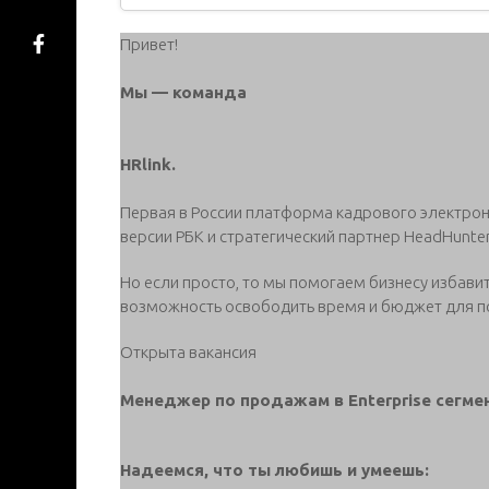
Привет!
Мы — команда
HRlink.
Первая в России платформа кадрового электро
версии РБК и стратегический партнер HeadHunter 
Но если просто, то мы помогаем бизнесу избавит
возможность освободить время и бюджет для п
Открыта вакансия
Менеджер по продажам в Enterprise сегме
Надеемся, что ты любишь и умеешь: