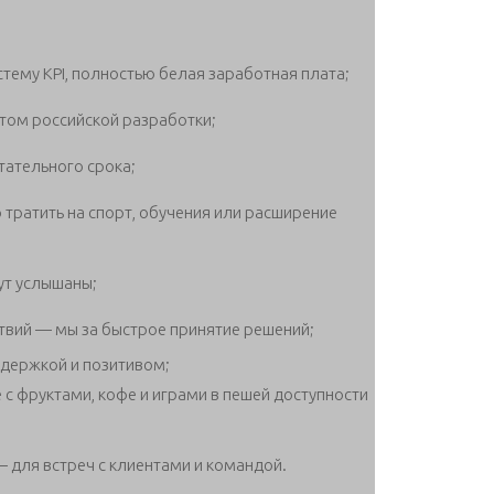
тему KPI, полностью белая заработная плата;
том российской разработки;
ательного срока;
тратить на спорт, обучения или расширение
ут услышаны;
твий — мы за быстрое принятие решений;
ддержкой и позитивом;
с фруктами, кофе и играми в пешей доступности
 для встреч с клиентами и командой.