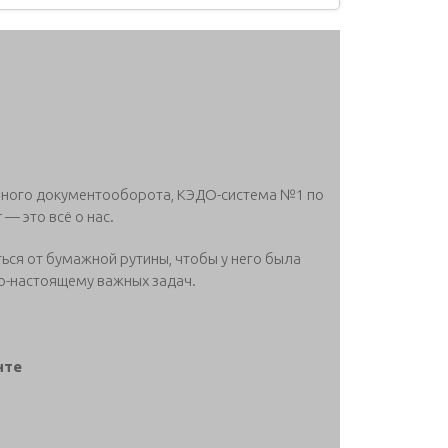
нного документооборота, КЭДО-система №1 по
— это всё о нас.
ься от бумажной рутины, чтобы у него была
о-настоящему важных задач.
нте