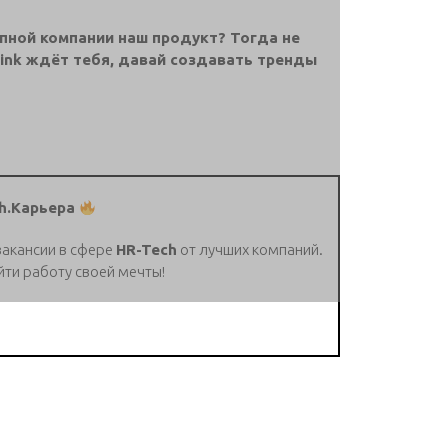
упной компании наш продукт? Тогда не
link ждёт тебя, давай создавать тренды
h.Карьера
вакансии в сфере
HR-Tech
от лучших компаний.
йти работу своей мечты!