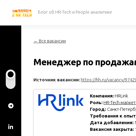
Перейти
к
Блог об HR-Tech и People аналитике
содержанию
← Все вакансии
Менеджер по продажам 
Источник вакансии:
https://hh.ru/vacancy/9742
Компания:
HRLink
Роль:
HR-Tech маркето
Город:
Санкт-Петерб
Требования к опыт
Дата добавления:
1
Вакансия закрыта: