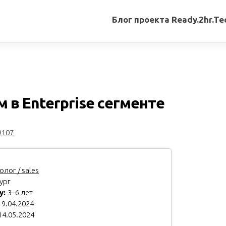
Блог проекта Ready.2hr.Te
Все
записи
Переводы
статей
в Enterprise сегменте
Авторские
материалы
9107
Книги
лог / sales
ург
у:
3–6 лет
9.04.2024
14.05.2024