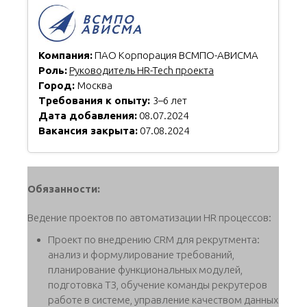
Компания:
ПАО Корпорация ВСМПО-АВИСМА
Роль:
Руководитель HR-Tech проекта
Город:
Москва
Требования к опыту:
3–6 лет
Дата добавления:
08.07.2024
Вакансия закрыта:
07.08.2024
Обязанности:
Ведение проектов по автоматизации HR процессов:
Проект по внедрению CRM для рекрутмента:
анализ и формулирование требований,
планирование функциональных модулей,
подготовка ТЗ, обучение команды рекрутеров
работе в системе, управление качеством данных