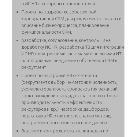
в ИС HR со стороны пользователей
Проект по разработке собственной
корпоративной CRM для рекрутмента: анализ и
описание бизнес-процесса, планирование
функциональности CRM,
разработка, согласование, контроль ТЗ на
доработку ИС HR, разработка ТЗ для интеграции
ИС HR с внутренними системами и внешними ИТ
платформами, внедрение собственной CRM в
рекрутмент
Проект по настройке HR отчетности
(рекрутмент): выбор HR-метрик (численность,
укомплектованность, срок закрытия вакансий,
срок нахождения кандидата на этапах отбора,
производительность и эффективность
рекрутеров и др.), настройка дашбордов,
подготовка HR отчетности, анализ метрик,
построение прогнозов на основе данных
Ведение и контроль исполнения задач по