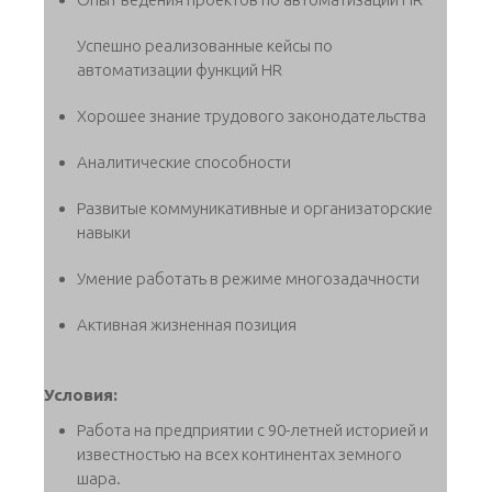
Успешно реализованные кейсы по
автоматизации функций HR
Хорошее знание трудового законодательства
Аналитические способности
Развитые коммуникативные и организаторские
навыки
Умение работать в режиме многозадачности
Активная жизненная позиция
Условия:
Работа на предприятии с 90-летней историей и
известностью на всех континентах земного
шара.