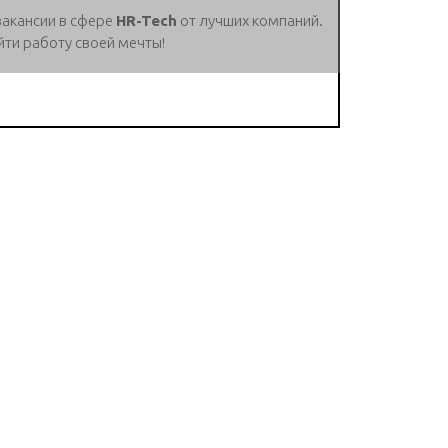
вакансии в сфере
HR-Tech
от лучших компаний.
йти работу своей мечты!