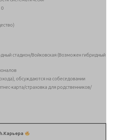
 0
щество)
одный стадион/Войковская (Возможен гибридный
ионалов
дохода), обсуждаются на собеседовании
итнес-карта/страховка для родственников/
h.Карьера