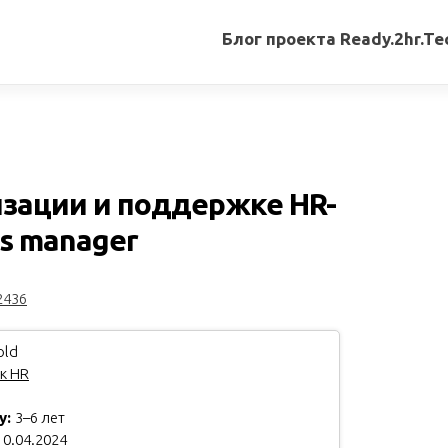
Блог проекта Ready.2hr.Te
Все
записи
Переводы
статей
зации и поддержке HR-
Авторские
s manager
материалы
Книги
2436
old
к HR
у:
3–6 лет
0.04.2024