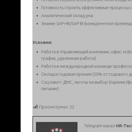
Готовность строить эффективные процессы с
Аналитический склад ума
Знание SAP HR/SAP BI (конкурентное преиму
Условия:
Работа в Управляющей компании, офис: м В
график, удаленная работа)
Работа в международной команде професс
Оклад и годовая премия (20% от годового 
Соц пакет: ДМС, льготы на выбор (паркинг/ф
питание)
Просмотрено:
22
Telegram-канал
HR-Tec