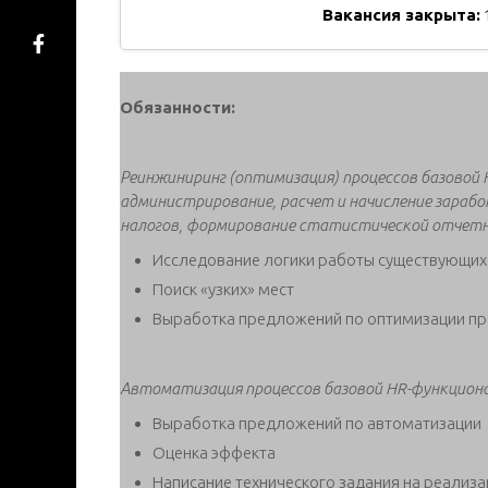
Вакансия закрыта:
Обязанности:
Реинжиниринг (оптимизация) процессов базовой
администрирование, расчет и начисление зарабо
налогов, формирование статистической отчетн
Исследование логики работы существующих
Поиск «узких» мест
Выработка предложений по оптимизации пр
Автоматизация процессов базовой HR-функцион
Выработка предложений по автоматизации
Оценка эффекта
Написание технического задания на реализ