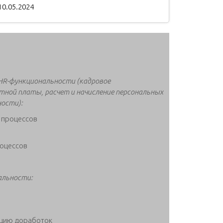
10.05.2024
 HR-функциональности (кадровое
тной платы, расчет и начисление персональных
ости):
 процессов
оцессов
альности:
ацию доработок