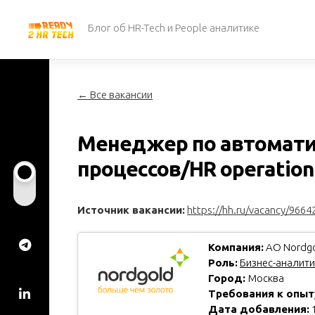
Перейти
к
Блог об HR-Tech и People аналитике
содержанию
← Все вакансии
Менеджер по автомати
процессов/HR operation
Источник вакансии:
https://hh.ru/vacancy/9664
Компания:
АО Nordg
Роль:
Бизнес-аналити
Город:
Москва
Требования к опыт
Дата добавления:
1