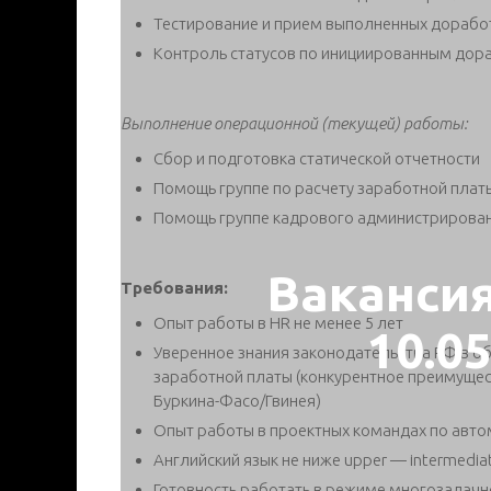
Тестирование и прием выполненных дорабо
Контроль статусов по инициированным дор
Выполнение операционной (текущей) работы:
Сбор и подготовка статической отчетности
Помощь группе по расчету заработной плат
Помощь группе кадрового администрирован
Ваканси
Требования:
Опыт работы в HR не менее 5 лет
10.0
Уверенное знания законодательства РФ в о
заработной платы (конкурентное преимущес
Буркина-Фасо/Гвинея)
Опыт работы в проектных командах по авто
Английский язык не ниже upper — intermediat
Готовность работать в режиме многозадачн