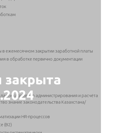
ток
аботкам
ы в ежемесячном закрытии заработной платы
ия в обработке первично документации
я закрыта
5.2024
бласти кадрового администрирования и расчёта
тво знание законодательства Казахстана/
матизации HR-процессов
e (B2)
ости систематически