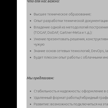
Что для нас важно:
Высшее техническое образование;
Опыт разработки технической документации
Владение одной из методологий построени
(TOGAF, DoDAF, Gartner-Meta и т.д.);
Умение презентовать решения, конструктивн
чужую
Знание основ сетевых технологий, DevOps, I
Будет плюсом опыт работы с облачными инф
Мы предлагаем:
Стабильность и надежность: оформление в с
Удаленный формат работы/гибридный графи
Развитие: возможность подключиться на эта