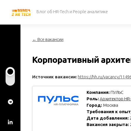
Перейти
к
Блог об HR-Tech и People аналитике
содержанию
← Все вакансии
Корпоративный архите
Источник вакансии:
https://hh.ru/vacancy/1149
Компания:
ПУЛЬС
Роль:
Архитектор HR-
Город:
Москва
Требования к опыт
Дата добавления:
2
Вакансия закрыта: