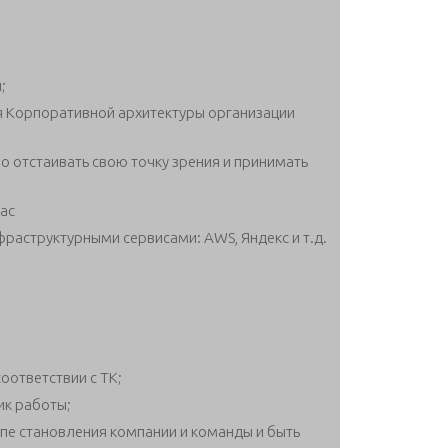
;
я Корпоративной архитектуры организации
о отстаивать свою точку зрения и принимать
aac
раструктурными сервисами: AWS, Яндекс и т.д.
оответствии с ТК;
к работы;
пе становления компании и команды и быть