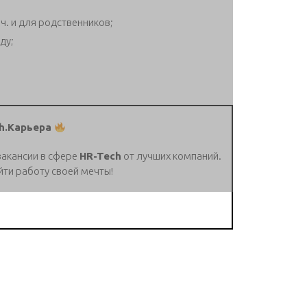
ч. и для родственников;
ду;
h.Карьера
вакансии в сфере
HR-Tech
от лучших компаний.
йти работу своей мечты!