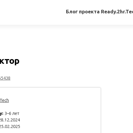
Блог проекта Ready.2hr.Te
Все
записи
Переводы
статей
ктор
Авторские
материалы
65438
Книги
Tech
у:
3–6 лет
8.12.2024
25.02.2025