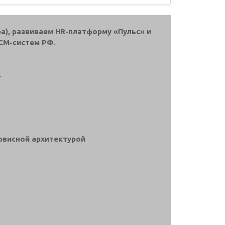
а), развиваем HR-платформу «Пульс» и
CM-систем РФ.
.
рвисной архитектурой