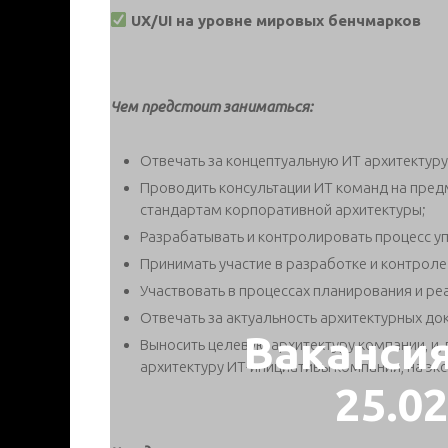
UX/UI на уровне мировых бенчмарков
Чем предстоит заниматься:
Отвечать за концептуальную ИТ архитектуру
Проводить консультации ИТ команд на пред
стандартам корпоративной архитектуры;
Разрабатывать и контролировать процесс у
Принимать участие в разработке и контрол
Участвовать в процессах планирования и р
Отвечать за актуальность архитектурных до
Ваканси
Выносить целевую архитектуру компании, и,
архитектуру ИТ-инициативы компании, на эк
25.0