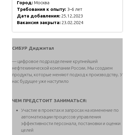
Город:
Москва
Требования к опыту:
3–6 лет
Дата добавления:
25.12.2023
Вакансия закрыта:
23.02.2024
СИБУР Диджитал
— цифровое подразделение крупнейшей
нефтехимической компании России. Мы создаем
продукты, которые меняют подход к производству. У
нас будущее уже наступило
ЧЕМ ПРЕДСТОИТ ЗАНИМАТЬСЯ:
Участие в проектах и запросах на изменение по
автоматизации процессов управления
эффективности персонала, постановки и оценки
целей