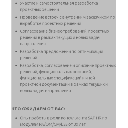
Участие и самостоятельная разработка
проектных решений
Проведение встреч с внутренним заказчиком по
выработке проектных решений
Согласование бизнес-требований, проектных
решений в рамках текущих и новых задач
направления
Разработка предложений по оптимизации
решений
Разработка, согласование и описание проектных
решений, функциональных описаний,
функциональных спецификаций и иной
проектной документации в рамках текущих и
новых задач направления
ЧТО ОЖИДАЕМ ОТ ВАС:
Опыт работы в роли консультанта SAP HR по
модулям PA/OM/CM/ESS от 3х лет