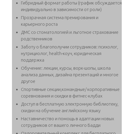
Гибридный формат работы (график обсуждается
индивидуально в зависимости от роли)
Прозрачная система премирования и
карьерного роста
ДМС со стоматологией и льготное страхование
родственников
Заботу о благополучии сотрудников: психолог,
нутрициолог, health-коуч, юридическая
поддержка
Обучение: лекции, курсы, ворк-шопы, школа
анализа данных, дизайна презентаций и многое
другое
Спортивные секции,командные/ корпоративные
соревнования и скидки в фитнес-клубах
Доступ в бесплатную электронную библиотеку,
скидки на обучение английскому языку
Наставничество и помощь в адаптации новых
сотрудников от вашего личного Бадди
Оздоровительный комплекс для бесплатного