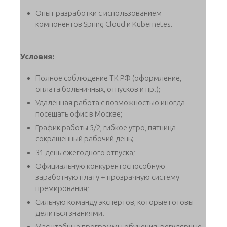
Опыт разработки с использованием
компонентов Spring Cloud и Kubernetes.
Условия:
Полное соблюдение ТК РФ (оформление,
оплата больничных, отпусков и пр.);
Удалённая работа с возможностью иногда
посещать офис в Москве;
График работы 5/2, гибкое утро, пятница
сокращенный рабочий день;
31 день ежегодного отпуска;
Официальную конкурентоспособную
заработную плату + прозрачную систему
премирования;
Сильную команду экспертов, которые готовы
делиться знаниями.
Масштабные программы обучения, регулярные