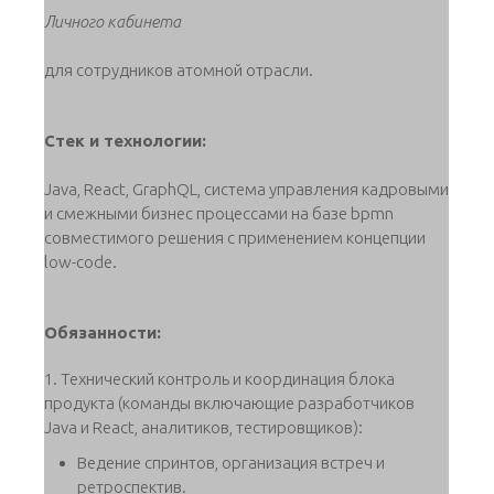
Личного кабинета
для сотрудников атомной отрасли.
Стек и технологии:
Java, React, GraphQL, система управления кадровыми
и смежными бизнес процессами на базе bpmn
совместимого решения с применением концепции
low-code.
Обязанности:
1. Технический контроль и координация блока
продукта (команды включающие разработчиков
Java и React, аналитиков, тестировщиков):
Ведение спринтов, организация встреч и
ретроспектив.