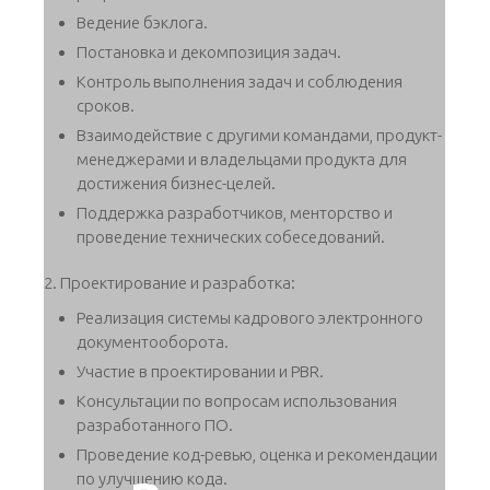
Ведение бэклога.
Постановка и декомпозиция задач.
Контроль выполнения задач и соблюдения
сроков.
Взаимодействие с другими командами, продукт-
менеджерами и владельцами продукта для
достижения бизнес-целей.
Поддержка разработчиков, менторство и
проведение технических собеседований.
2. Проектирование и разработка:
Реализация системы кадрового электронного
документооборота.
Участие в проектировании и PBR.
Консультации по вопросам использования
разработанного ПО.
Проведение код-ревью, оценка и рекомендации
по улучшению кода.