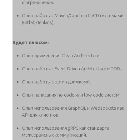
и ограничений.
Опыт работы с Maven/Gradle и CI/CD системами
(Gitlab/Jenkins).
Будет плюсом:
Опыт применения Clean Architecture.
Опыт работы с Event Driven Architecture и DDD.
Опыт работы с bpmn движками.
Опыт написания no-code или low-code систем.
Опыт использования GraphQL и Websockets как
API для клиентов.
Опыт использования gRPC как стандарта
межсервисных коммуникаций.