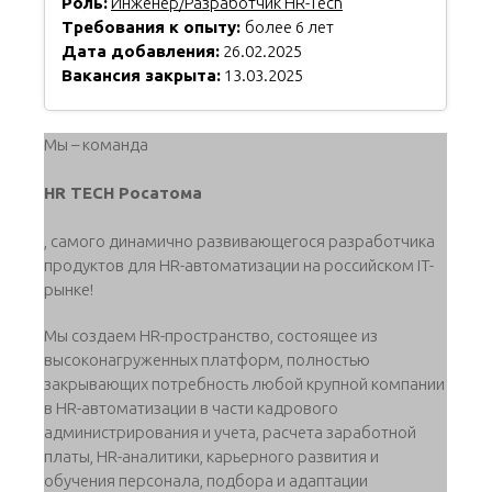
Роль:
Инженер/Разработчик HR-Tech
Требования к опыту:
более 6 лет
Дата добавления:
26.02.2025
Вакансия закрыта:
13.03.2025
Мы – команда
HR TECH Росатома
, самого динамично развивающегося разработчика
продуктов для HR-автоматизации на российском IT-
рынке!
Мы создаем HR-пространство, состоящее из
высоконагруженных платформ, полностью
закрывающих потребность любой крупной компании
в HR-автоматизации в части кадрового
администрирования и учета, расчета заработной
платы, HR-аналитики, карьерного развития и
обучения персонала, подбора и адаптации