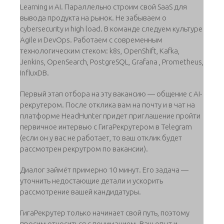
Learning и AI. Параллельно строим свой SaaS для
вывода продукта на рынок. Не забываем о
cybersecurity и high load. В команде следуем культуре
Agile и DevOps. Работаем с современным
технологическим стеком: k8s, OpenShift, Kafka,
Jenkins, OpenSearch, PostgreSQL, Grafana , Prometheus,
InfluxDB.
Первый этап отбора на эту вакансию — общение с AI-
рекрутером. После отклика вам на почту и в чат на
платформе HeadHunter придет приглашение пройти
первичное интервью с ГигаРекрутером в Telegram
(если он у вас не работает, то ваш отклик будет
рассмотрен рекрутром по вакансии).
Диалог займёт примерно 10 минут. Его задача —
уточнить недостающие детали и ускорить
рассмотрение вашей кандидатуры.
ГигаРекрутер только начинает свой путь, поэтому
просим относиться с пониманием. Ваш опыт и