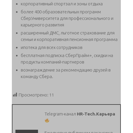
корпоративный спортзал и зоны отдыха
более 400 образовательных программ
СберУниверситета для профессионального и
карьерного развития
расширенный ДМС, льготное страхование для
семьи и корпоративная пенсионная программа
ипотека для всех сотрудников
бесплатная подписка СберПрайм+, скидки на
продукты компаний-партнеров
вознаграждение за рекомендацию друзей в
команду Сбера.
Просмотрено:
11
Telegram-канал
HR-Tech.Карьера
Ежедневно публикуем вакансии в