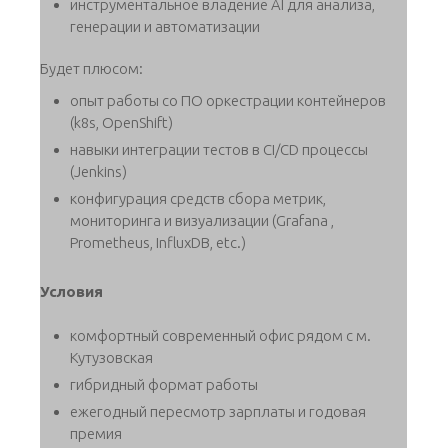
инструментальное владение AI для анализа,
генерации и автоматизации
Будет плюсом:
опыт работы со ПО оркестрации контейнеров
(k8s, OpenShift)
навыки интеграции тестов в CI/CD процессы
(Jenkins)
конфигурация средств сбора метрик,
мониторинга и визуализации (Grafana ,
Prometheus, InfluxDB, etc.)
Условия
комфортный современный офис рядом с м.
Кутузовская
гибридный формат работы
ежегодный пересмотр зарплаты и годовая
премия