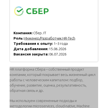
Компания:
Сбер. IT
Роль:
Инженер/Разработчик HR-Tech
Требования к опыту:
1–3 года
Дата добавления:
15.06.2026
Вакансия закрыта:
06.07.2026
HR платформа Сбера – собственный продукт
компании, который покрывает весь жизненный цикл
работы с человеческим капиталом: подбор,
обучение, развитие, оценка, результативность,
обратная связь и др.
Мы используем современные подходы и
методологии microservices, cloud-native, Machine