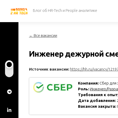
Перейти
к
Блог об HR-Tech и People аналитике
содержанию
← Все вакансии
Инженер дежурной сме
Источник вакансии:
https://hh.ru/vacancy/1219
Компания:
Сбер для 
Роль:
Инженер/Разра
Требования к опыт
Дата добавления:
2
Вакансия закрыта: