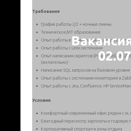
Требования
График работы 2/2 + ночные смены
Техническое/ИТ образование
Ваканси
Опыт работы в технической поддержке или 
Опыт работы с Linix системами
02.0
Опыт написания скриптов (PowerShell/VBS/
(желательно)
Написание SQL запросов на базовом уровне
Опыт работы с системами мониторинга Zabb
Опыт работы с Jira, Confluence, HP ServiceMa
Условия
Комфортный современный офис рядом с м. 
Ежегодный пересмотр зарплаты и годовую
Корпоративный спортзал и зоны отдыха