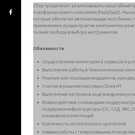
Cбер продолжает реализовывать масштабный пр
платформы нового поколения (PaaS/SaaS). Мы н
которые обеспечат автоматизацию всех бизнес-п
применением лучших практик компонентно-реактив
полная свобода в выборе инструментов.
Обязанности
Осуществление мониторинга сервисов и усл
Выполнение работы в технологическое окно
Решение или эскалация инцидентов, находящ
Участие в решении массовых сбоев ИТ
Выполнение настроек в ходе внедрения рел
Взаимодействие с командами поддержки (р
поддержки инфраструктуры (ОС, СХД, ЛВС, С
командной компетенций
Критичность систем business operational
Навыки работы с генеративными AI-моделя