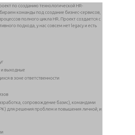
оект по созданию технологической HR-
абираем команды под создание бизнес-сервисов,
роцессов полного цикла HR. Проект создается с
ного подхода, у нас совсем нет legacy и есть
уг
 и выходные
ихся в зоне ответственности
изов
азработка, сопровождение базис), командами
РК) для решения проблем и повышения личной, и
ми