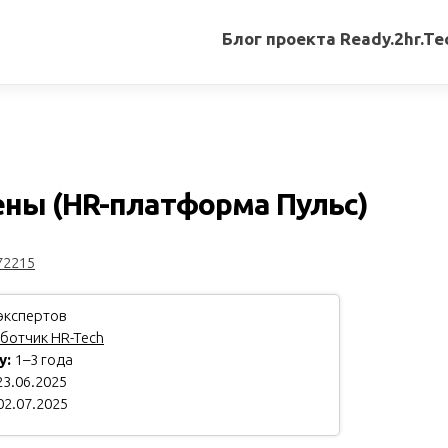
Блог проекта Ready.2hr.Te
Все
записи
Переводы
статей
ны (HR-платформа Пульс)
Авторские
материалы
72215
Книги
экспертов
ботчик HR-Tech
у:
1–3 года
3.06.2025
02.07.2025