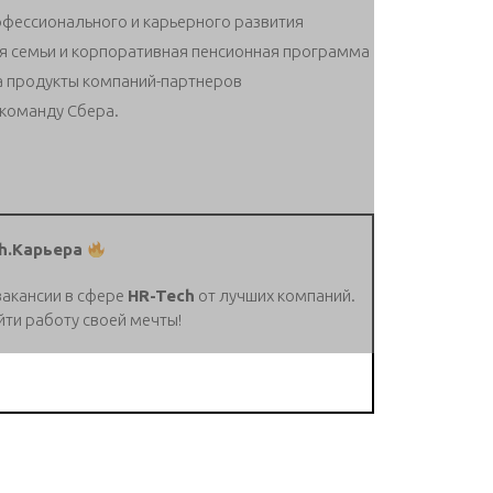
офессионального и карьерного развития
я семьи и корпоративная пенсионная программа
а продукты компаний-партнеров
 команду Сбера.
h.Карьера
вакансии в сфере
HR-Tech
от лучших компаний.
йти работу своей мечты!