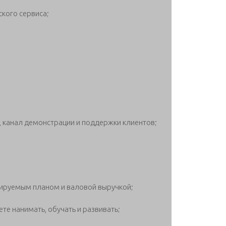
ского сервиса;
, канал демонстрации и поддержки клиентов;
зируемым планом и валовой выручкой;
те нанимать, обучать и развивать;