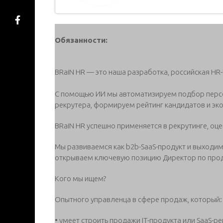
Обязанности:
BRaiN HR — это наша разработка, российская HR
С помощью ИИ мы автоматизируем подбор персо
рекрутера, формируем рейтинг кандидатов и эк
BRaiN HR успешно применяется в рекрутинге, оце
Мы развиваемся как b2b-SaaS-продукт и выходим
открываем ключевую позицию Директор по про
Кого мы ищем?
Опытного управленца в сфере продаж, который:
• умеет строить продажи IT-продукта или SaaS-ре