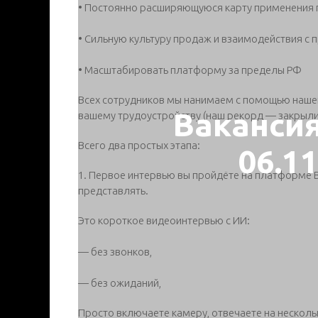
• Постоянно расширяющуюся карту применения
• Сильную культуру продаж и взаимодействия с 
• Масштабировать платформу за пределы РФ
Всех сотрудников мы нанимаем с помощью наше
Ваканси
вашему трудоустройству (наш рекорд — закрыли
Всего два простых этапа:
06.1
1. Первое интервью вы пройдёте на платформе 
представлять.
Это короткое видеоинтервью с ИИ:
— без звонков,
— без ожиданий,
Просто включаете камеру, отвечаете на нескол