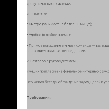
сразу видят вас в системе.
Для вас это:
• Быстро (занимает не более 30 минут);
• Удобно (в любое время);
• Прямое попадание в «глаз» команды — мы види
заставляем ждать ответ неделями.
2. Разговор с руководителем
Лучших пригласим на финальное интервью с рук
Это живая беседа, обсуждение задач, целей и ус
Требования: