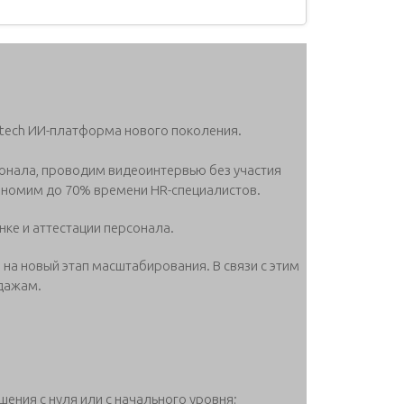
-tech ИИ-платформа нового поколения.
нала, проводим видеоинтервью без участия
ономим до 70% времени HR-специалистов.
нке и аттестации персонала.
 на новый этап масштабирования. В связи с этим
дажам.
шения с нуля или с начального уровня;