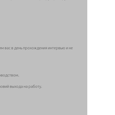
м вас в день прохождения интервью и не
оводством.
ловий выхода на работу.