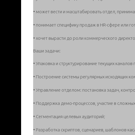
• может вести и масштабировать отдел, принима
• понимает специфику продаж в HR-сфере или го
• хочет вырасти до роли коммерческого директ
Ваши задачи:
• Упаковка и структурирование текущих каналов
• Построение системы регулярных исходящих ко
• Управление отделом: постановка задач, контро
• Поддержка демо-процессов, участие в сложны
• Сегментация целевых аудиторий;
• Разработка скриптов, сценариев, шаблонов кас