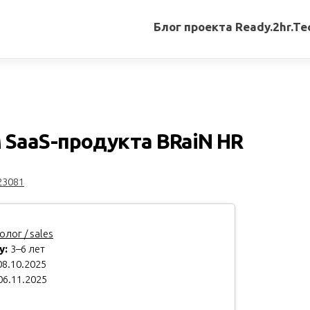
Блог проекта Ready.2hr.Te
Все
записи
Переводы
статей
SaaS-продукта BRaiN HR
Авторские
материалы
23081
Книги
лог / sales
у:
3–6 лет
8.10.2025
06.11.2025