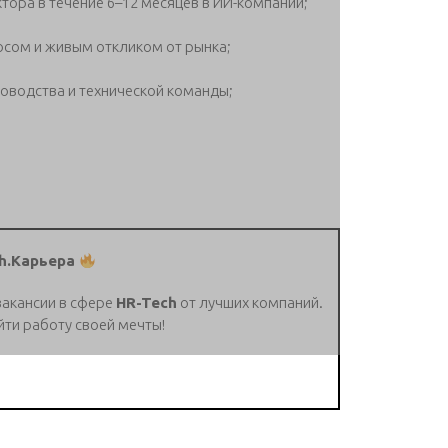
тора в течение 6–12 месяцев в ИИ-компании;
осом и живым откликом от рынка;
ководства и технической команды;
h.Карьера
вакансии в сфере
HR-Tech
от лучших компаний.
йти работу своей мечты!