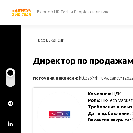
Перейти
к
Блог об HR-Tech и People аналитике
содержанию
← Все вакансии
Директор по продажам 
Источник вакансии:
https://hh.ru/vacancy/1262
Компания:
НДК
Роль:
HR-Tech маркето
Требования к опыт
Дата добавления:
0
Вакансия закрыта: