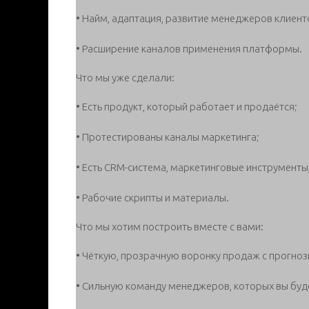
• Найм, адаптация, развитие менеджеров клиент
• Расширение каналов применения платформы.
Что мы уже сделали:
• Есть продукт, который работает и продаётся;
• Протестированы каналы маркетинга;
• Есть CRM-система, маркетинговые инструменты
• Рабочие скрипты и материалы.
Что мы хотим построить вместе с вами:
• Чёткую, прозрачную воронку продаж с прогно
• Сильную команду менеджеров, которых вы буде