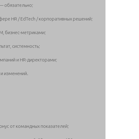
 — обязательно;
фере HR / EdTech / корпоративных решений;
RM, бизнес-метриками;
ьтат, системность;
омпаний и HR-директорами;
 и изменений.
бонус от командных показателей;