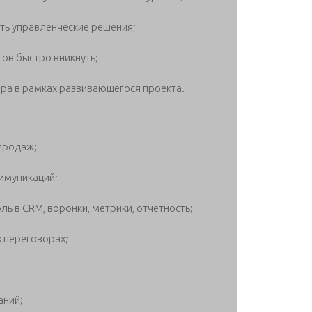
ть управленческие решения;
тов быстро вникнуть;
ора в рамках развивающегося проекта.
 продаж;
ммуникаций;
ль в CRM, воронки, метрики, отчётность;
х переговорах;
аний;