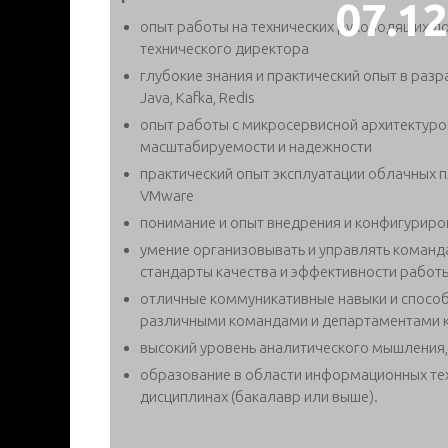
07.1
опыт работы на технических руководящих д
технического директора
глубокие знания и практический опыт в разр
Java, Kafka, Redis
опыт работы с микросервисной архитектуро
масштабируемости и надежности
практический опыт эксплуатации облачных п
VMware
понимание и опыт внедрения и конфигуриро
умение организовывать и управлять команд
стандарты качества и эффективности работ
отличные коммуникативные навыки и способ
различными командами и департаментами 
высокий уровень аналитического мышления,
образование в области информационных те
дисциплинах (бакалавр или выше).