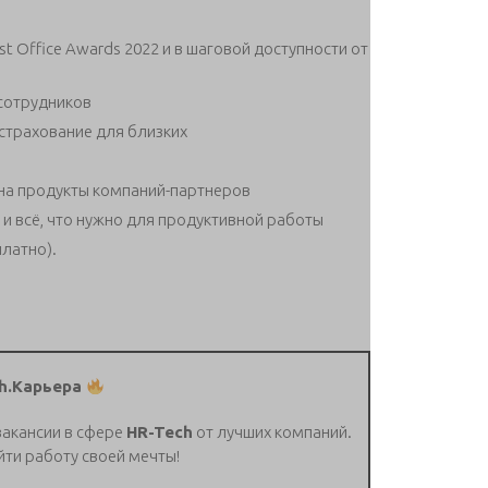
t Office Awards 2022 и в шаговой доступности от
сотрудников
страхование для близких
на продукты компаний-партнеров
 всё, что нужно для продуктивной работы
латно).
h.Карьера
вакансии в сфере
HR-Tech
от лучших компаний.
йти работу своей мечты!