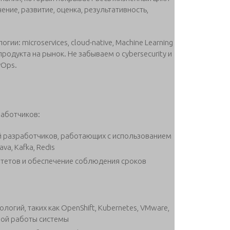
ние, развитие, оценка, результативность,
: microservices, cloud-native, Machine Learning
родукта на рынок. Не забываем о cybersecurity и
vOps.
аботчиков:
й разработчиков, работающих с использованием
va, Kafka, Redis
итетов и обеспечение соблюдения сроков
огий, таких как OpenShift, Kubernetes, VMware,
ной работы системы