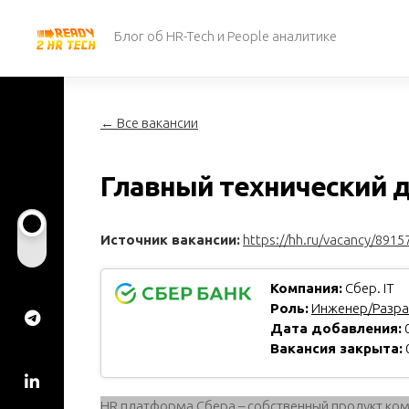
Перейти
к
Блог об HR-Tech и People аналитике
содержанию
← Все вакансии
Главный технический д
Источник вакансии:
https://hh.ru/vacancy/8915
Компания:
Сбер. IT
Роль:
Инженер/Разра
Дата добавления:
0
Вакансия закрыта:
HR платформа Сбера – собственный продукт ком