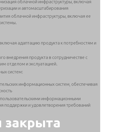
имизация облачной инфраструктуры, включая
неризации и автомасштабирования
вития облачной инфраструктуры, включая ее
системы.
включая адаптацию продукта к потребностям и
го внедрения продукта в сотрудничестве с
им отделом и экслуатацией.
ых систем:
ательских информационных систем, обеспечивая
сность
 с пользовательскими информационными
ня поддержки и удовлетворения требований
я закрыта