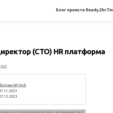
Блог проекта Ready.2hr.Te
Все
записи
Переводы
статей
иректор (CTO) HR платформа
Авторские
материалы
7425
Книги
ботчик HR-Tech
7.11.2023
07.12.2023
пании, который покрывает весь жизненный цикл