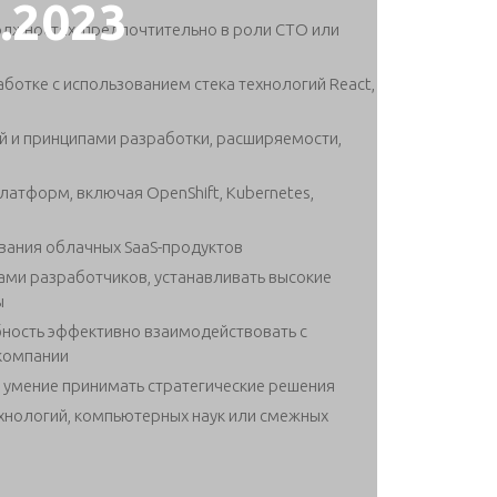
2.2023
олжностях, предпочтительно в роли CTO или
аботке с использованием стека технологий React,
й и принципами разработки, расширяемости,
латформ, включая OpenShift, Kubernetes,
вания облачных SaaS-продуктов
ами разработчиков, устанавливать высокие
ы
ность эффективно взаимодействовать с
компании
 умение принимать стратегические решения
хнологий, компьютерных наук или смежных