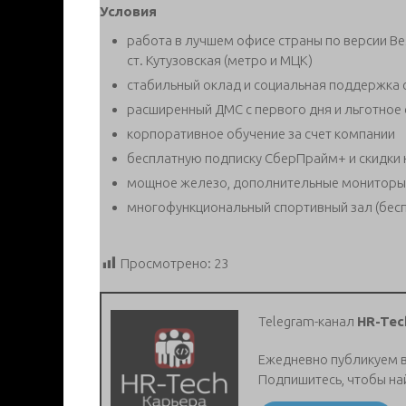
Условия
работа в лучшем офисе страны по версии Bes
ст. Кутузовская (метро и МЦК)
стабильный оклад и социальная поддержка 
расширенный ДМС с первого дня и льготное 
корпоративное обучение за счет компании
бесплатную подписку СберПрайм+ и скидки 
мощное железо, дополнительные мониторы и
многофункциональный спортивный зал (бесп
Просмотрено:
23
Telegram-канал
HR-Tec
Ежедневно публикуем 
Подпишитесь, чтобы на