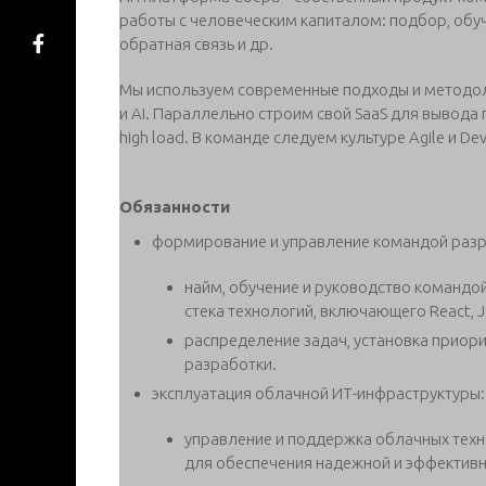
работы с человеческим капиталом: подбор, обуче
обратная связь и др.
Мы используем современные подходы и методологии
и AI. Параллельно строим свой SaaS для вывода п
high load. В команде следуем культуре Agile и De
Обязанности
формирование и управление командой разр
найм, обучение и руководство командо
стека технологий, включающего React, Ja
распределение задач, установка приор
разработки.
эксплуатация облачной ИТ-инфраструктуры:
управление и поддержка облачных технол
для обеспечения надежной и эффектив