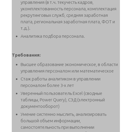
управления (в т.ч. текучесть кадров,
укомплектованность персонала, комплектация
рекрутинговых служб, средняя заработная
плата, региональная заработная плата, ФОТ и
т.д.).
Аналитика подбора персонала.
Требования:
Высшее образование экономическое, в области
управления персоналом или математическое
Стаж работы аналитиком в управлении
персоналом более 3-х лет
Уверенный пользователь Excel (сводные
таблицы, Power Query), СЭД (электронный
документооборот)
Умение системно мыслить, анализировать
большой объем информации,
самостоятельность при выполнении