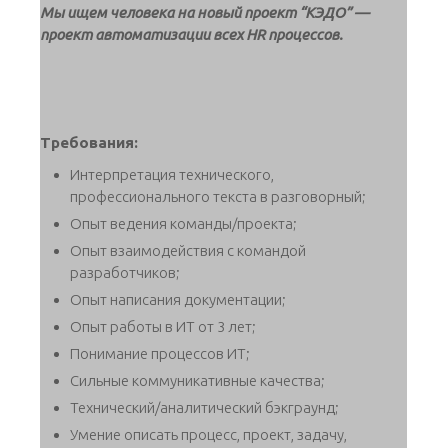
Мы ищем человека на новый проект “КЭДО” —
проект автоматизации всех HR процессов.
Требования:
Интерпретация технического,
профессионального текста в разговорный;
Опыт ведения команды/проекта;
Опыт взаимодействия с командой
разработчиков;
Опыт написания документации;
Опыт работы в ИТ от 3 лет;
Понимание процессов ИТ;
Сильные коммуникативные качества;
Технический/аналитический бэкграунд;
Умение описать процесс, проект, задачу,