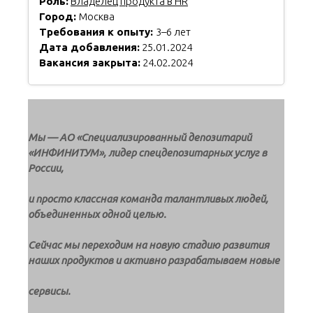
Роль:
Владелец продукта в HR
Город:
Москва
Требования к опыту:
3–6 лет
Дата добавления:
25.01.2024
Вакансия закрыта:
24.02.2024
Мы — АО «Специализированный депозитарий
«ИНФИНИТУМ», лидер спецдепозитарных услуг в
России,
и просто классная команда талантливых людей,
объединенных одной целью.
Сейчас мы переходим на новую стадию развития
наших продуктов и активно разрабатываем новые
сервисы.