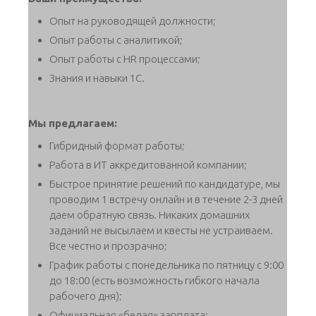
Опыт на руководящей должности;
Опыт работы с аналитикой;
Опыт работы с HR процессами;
Знания и навыки 1С.
Мы предлагаем:
Гибридный формат работы;
Работа в ИТ аккредитованной компании;
Быстрое принятие решений по кандидатуре, мы
проводим 1 встречу онлайн и в течение 2-3 дней
даем обратную связь. Никаких домашних
заданий не высылаем и квесты не устраиваем.
Все честно и прозрачно;
График работы с понедельника по пятницу с 9:00
до 18:00 (есть возможность гибкого начала
рабочего дня);
Официальная «белая» зарплата;