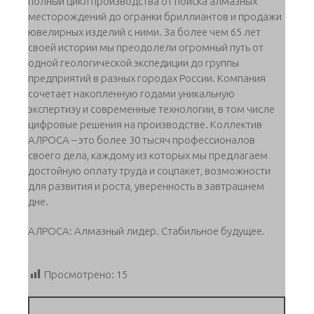
полный цикл производства от поиска алмазных
месторождений до огранки бриллиантов и продажи
ювелирных изделий с ними. За более чем 65 лет
своей истории мы преодолели огромный путь от
одной геологической экспедиции до группы
предприятий в разных городах России. Компания
сочетает накопленную годами уникальную
экспертизу и современные технологии, в том числе
цифровые решения на производстве. Коллектив
АЛРОСА – это более 30 тысяч профессионалов
своего дела, каждому из которых мы предлагаем
достойную оплату труда и соцпакет, возможности
для развития и роста, уверенность в завтрашнем
дне.
АЛРОСА: Алмазный лидер. Стабильное будущее.
Просмотрено:
15