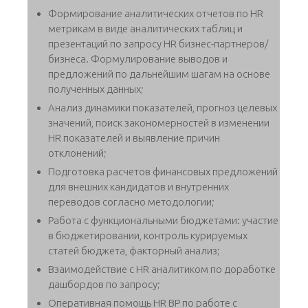
Формирование аналитических отчетов по HR
метрикам в виде аналитических таблиц и
презентаций по запросу HR бизнес-партнеров/
бизнеса. Формулирование выводов и
предложений по дальнейшим шагам на основе
полученных данных;
Анализ динамики показателей, прогноз целевых
значений, поиск закономерностей в изменении
HR показателей и выявление причин
отклонений;
Подготовка расчетов финансовых предложений
для внешних кандидатов и внутренних
переводов согласно методологии;
Работа с функциональными бюджетами: участие
в бюджетировании, контроль курируемых
статей бюджета, факторный анализ;
Взаимодействие с HR аналитиком по доработке
дашбордов по запросу;
Оперативная помощь HR BP по работе с