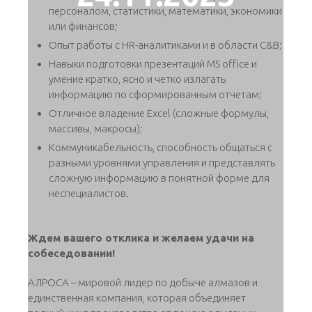
персоналом, статистики, математики, экономики
или финансов;
Опыт работы с HR-аналитиками и в области C&B;
Навыки подготовки презентаций MS office и
умение кратко, ясно и четко излагать
информацию по сформированным отчетам;
Отличное владение Excel (сложные формулы,
массивы, макросы);
Коммуникабельность, способность общаться с
разными уровнями управления и представлять
сложную информацию в понятной форме для
неспециалистов.
Ждем вашего отклика и желаем удачи на
собеседовании!
АЛРОСА – мировой лидер по добыче алмазов и
единственная компания, которая объединяет